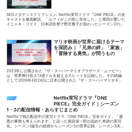
SEOメタディスクリプション: Netflix実写ドラマ『ONE PIECE』の全
キャストを徹底解説。「ルフィがこの世に存在した」と尾田が驚いた
イニャキ・ゴドイ、日本語吹替で野沢雅子が加わったシーズン2の豪
華キャスト陣まで詳しく紹介します。
マリオ映画が世界に届けるテーマ
アニメ
を深読み｜「兄弟の絆」「家族」
「冒険する勇気」が問うもの
2023年に公開された『ザ・スーパーマリオブラザーズ・ムービー』
は、世界興行収入13億ドルを超える大ヒットを記録した。その続編
として2026年4月24日に日本公開された『ザ・スーパーマリオギャ
ラクシー・ムービー』は、舞台をキノコ王国から...
Netflix実写ドラマ『ONE
ドラマ
PIECE』完全ガイド｜シーズン
1・2の配信情報・あらすじまとめ
Netflixで独占配信中の実写ドラマ『ONE PIECE』完全ガイド。「最
悪の事態も考えられます」と語った尾田栄一郎が認めた奇跡の実写
化。シーズン1誕生の経緯からシーズン2の世界記録、シーズン3決定
までを徹底解説します。