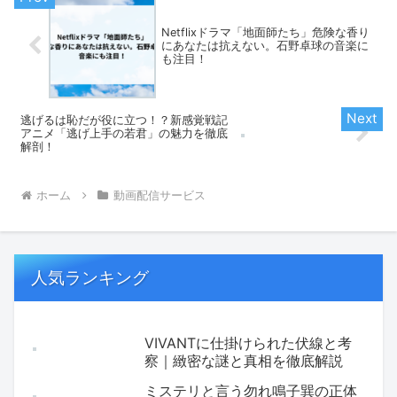
Netflixドラマ「地面師たち」危険な香り
にあなたは抗えない。石野卓球の音楽に
も注目！
逃げるは恥だが役に立つ！？新感覚戦記
アニメ「逃げ上手の若君」の魅力を徹底
解剖！
ホーム
動画配信サービス
人気ランキング
VIVANTに仕掛けられた伏線と考
察｜緻密な謎と真相を徹底解説
ミステリと言う勿れ鳴子巽の正体