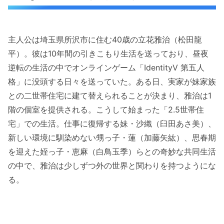
主人公は埼玉県所沢市に住む40歳の立花雅治（松田龍
平）。彼は10年間の引きこもり生活を送っており、昼夜
逆転の生活の中でオンラインゲーム「IdentityV 第五人
格」に没頭する日々を送っていた。ある日、実家が妹家族
との二世帯住宅に建て替えられることが決まり、雅治は1
階の個室を提供される。こうして始まった「2.5世帯住
宅」での生活。仕事に復帰する妹・沙織（臼田あさ美）、
新しい環境に馴染めない甥っ子・蓮（加藤矢紘）、思春期
を迎えた姪っ子・恵麻（白鳥玉季）らとの奇妙な共同生活
の中で、雅治は少しずつ外の世界と関わりを持つようにな
る。