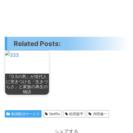
Related Posts:
『0.5の男』が現代人
に突きつける「生きづ
らさ」と家族の再生の
物語
動画配信サービス
Netflix
松田龍平
沖田修一
シェアする