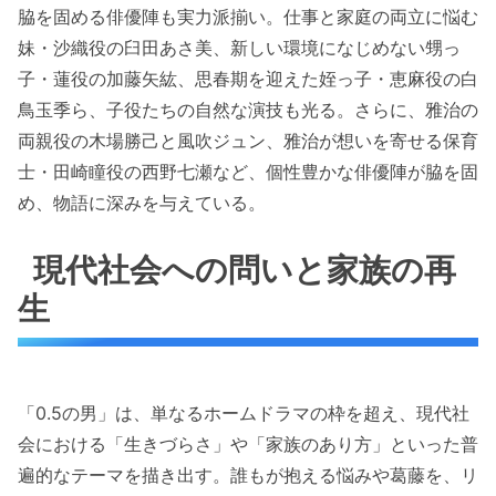
脇を固める俳優陣も実力派揃い。仕事と家庭の両立に悩む
妹・沙織役の臼田あさ美、新しい環境になじめない甥っ
子・蓮役の加藤矢紘、思春期を迎えた姪っ子・恵麻役の白
鳥玉季ら、子役たちの自然な演技も光る。さらに、雅治の
両親役の木場勝己と風吹ジュン、雅治が想いを寄せる保育
士・田崎瞳役の西野七瀬など、個性豊かな俳優陣が脇を固
め、物語に深みを与えている。
現代社会への問いと家族の再
生
「0.5の男」は、単なるホームドラマの枠を超え、現代社
会における「生きづらさ」や「家族のあり方」といった普
遍的なテーマを描き出す。誰もが抱える悩みや葛藤を、リ