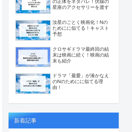
の正体をネタバレ！伏線の
星座のアクセサリーを渡す
汝星のごとく映画化！Nの
ためにに似てる！キャスト
予想
クロサギドラマ最終回の結
末は映画に続く！映画の結
末も紹介
ドラマ「最愛」が湊かなえ
のNのためにに似てる理
由！
新着記事