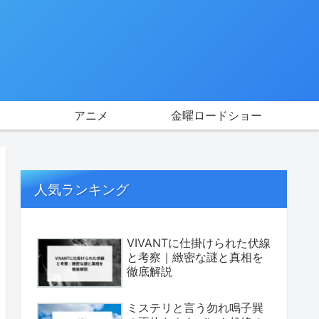
アニメ
金曜ロードショー
人気ランキング
VIVANTに仕掛けられた伏線
と考察｜緻密な謎と真相を
徹底解説
ミステリと言う勿れ鳴子巽