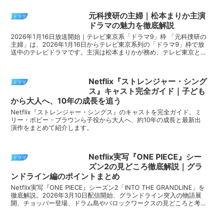
元科捜研の主婦｜松本まりか主演
ドラマ
ドラマの魅力を徹底解説
2026年1月16日放送開始｜テレビ東京系「ドラマ9」枠 「元科捜研の
主婦」は、2026年1月16日からテレビ東京系列の「ドラマ9」枠で放
送中のテレビドラマです。主演は松本まりかが務め、テレビ東京と講
談社が共同で原作を開発したオリジナルミ...
Netflix『ストレンジャー・シング
ドラマ
ス』キャスト完全ガイド｜子ども
から大人へ、10年の成長を追う
Netflix『ストレンジャー・シングス』のキャストを完全ガイド。ミ
リー・ボビー・ブラウンら子役から大人へ、約10年の成長と最新出
演作をまとめて紹介します。
Netflix実写『ONE PIECE』シー
ドラマ
ズン2の見どころ徹底解説｜グラ
ンドライン編のポイントまとめ
Netflix実写『ONE PIECE』シーズン2「INTO THE GRANDLINE」を
徹底解説。2026年3月10日配信開始、グランドライン突入の物語展
開、チョッパー登場、ドラム島やバロックワークスの見どころと考察
をまとめました。