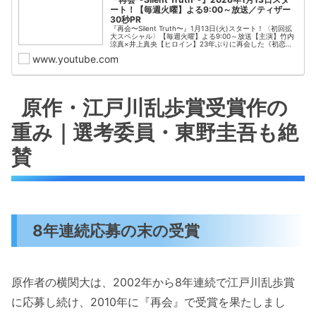
ート！【毎週火曜】よる9:00～放送／ティザー
30秒PR
『再会〜Silent Truth〜』1月13日(火)スタート！〈初回拡
大スペシャル〉【毎週火曜】よる9:00～放送【主演】竹内
涼真×井上真央【ヒロイン】23年ぶりに再会した《初恋の
相手》は殺人事件の《容疑者》だった！ある事件で使用さ
www.youtube.com
れた《拳銃》を小学校の桜の木の下に埋め、《誰にも言え
ない秘密》を共有した4人の同級...
原作・江戸川乱歩賞受賞作の
重み｜選考委員・東野圭吾も絶
賛
8年連続応募の末の受賞
原作者の横関大は、2002年から8年連続で江戸川乱歩賞
に応募し続け、2010年に『再会』で受賞を果たしまし