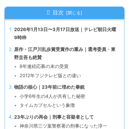
目次
2026年1月13日〜3月17日放送｜テレビ朝日火曜
9時枠
原作・江戸川乱歩賞受賞作の重み｜選考委員・東
野圭吾も絶賛
8年連続応募の末の受賞
2012年フジテレビ版との違い
物語の核心｜23年前に埋めた拳銃
小学6年生の4人が共有した秘密
タイムカプセルという象徴
23年ぶりの再会｜刑事と容疑者として
神奈川県三ツ葉警察署の刑事になった淳一