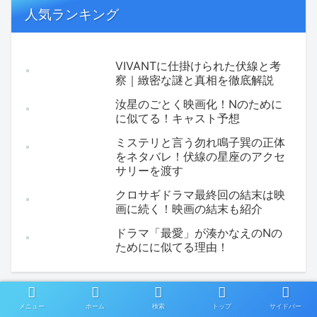
人気ランキング
VIVANTに仕掛けられた伏線と考
察｜緻密な謎と真相を徹底解説
汝星のごとく映画化！Nのために
に似てる！キャスト予想
ミステリと言う勿れ鳴子巽の正体
をネタバレ！伏線の星座のアクセ
サリーを渡す
クロサギドラマ最終回の結末は映
画に続く！映画の結末も紹介
ドラマ「最愛」が湊かなえのNの
ためにに似てる理由！
メニュー
ホーム
検索
トップ
サイドバー
新着記事