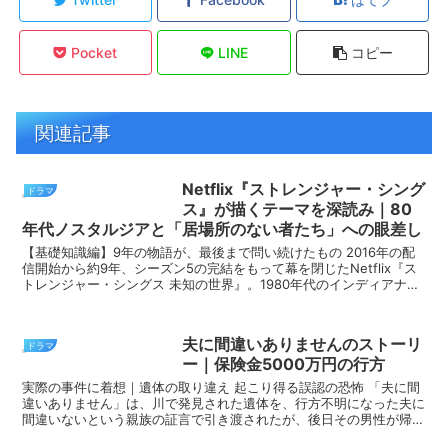
Pocket
LINE
コピー
関連記事
Netflix『ストレンジャー・シング
ドラマ
ス』が描くテーマを深読み｜80
年代ノスタルジアと「居場所のない者たち」への眼差し
【基礎知識編】9年の物語が、最後まで問い続けたもの 2016年の配
信開始から約9年、シーズン5の完結をもって幕を閉じたNetflix『ス
トレンジャー・シングス 未知の世界』。1980年代のインディアナ州
の田舎町ホーキンスを舞台に、...
夫に間違いありませんのストーリ
ドラマ
ー｜保険金5000万円の行方
実際の事件に着想｜遺体の取り違え 起こり得る誤認の恐怖 「夫に間
違いありません」は、川で発見された遺体を、行方不明になった夫に
間違いないという親族の証言で引き渡されたが、後日その男性が帰宅
したことで「遺体の取り違え」が発覚した衝撃的な事件...