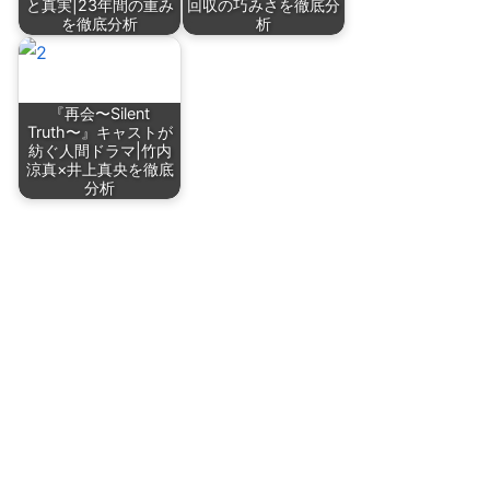
と真実|23年間の重み
回収の巧みさを徹底分
を徹底分析
析
『再会〜Silent
Truth〜』キャストが
紡ぐ人間ドラマ|竹内
涼真×井上真央を徹底
分析