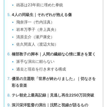
凶器は23年前に埋めた拳銃
4人の同級生｜それぞれが抱える傷
飛奈淳一（竹内涼真）
岩本万季子（井上真央）
清原圭介（瀬戸康史）
佐久間直人（渡辺大知）
橋部敦子の脚本｜人間の繊細な心情に重きを置く
派手な演出に頼らない
過去と現在を行き来する構成
優里の主題歌「世界が終わりました」｜切なさを
彩る音楽
テレ朝史上最高記録｜見逃し再生2250万回突破
深川栄洋監督の演出｜沈黙と視線が語るもの