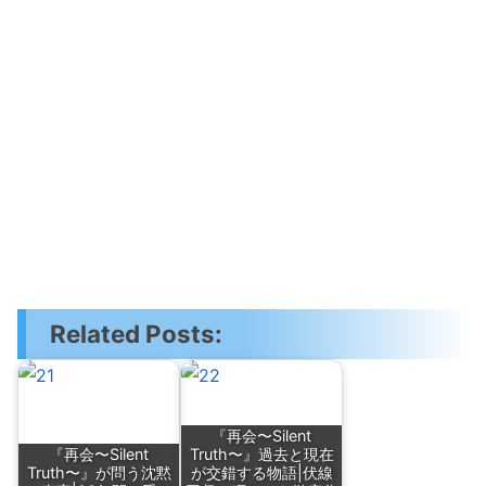
Related Posts:
『再会〜Silent
『再会〜Silent
Truth〜』過去と現在
Truth〜』が問う沈黙
が交錯する物語|伏線