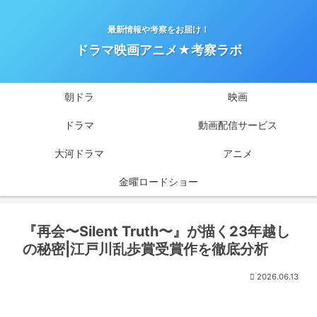
最新情報や考察をお届け！
ドラマ映画アニメ★考察ラボ
朝ドラ
映画
ドラマ
動画配信サービス
大河ドラマ
アニメ
金曜ロードショー
『再会〜Silent Truth〜』が描く23年越し
の秘密|江戸川乱歩賞受賞作を徹底分析
2026.06.13