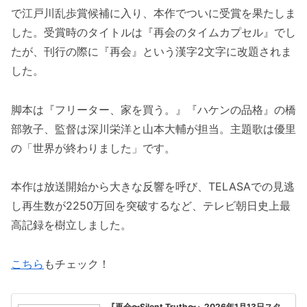
で江戸川乱歩賞候補に入り、本作でついに受賞を果たしま
した。受賞時のタイトルは『再会のタイムカプセル』でし
たが、刊行の際に『再会』という漢字2文字に改題されま
した。
脚本は『フリーター、家を買う。』『ハケンの品格』の橋
部敦子、監督は深川栄洋と山本大輔が担当。主題歌は優里
の「世界が終わりました」です。
本作は放送開始から大きな反響を呼び、TELASAでの見逃
し再生数が2250万回を突破するなど、テレビ朝日史上最
高記録を樹立しました。
こちら
もチェック！
『再会〜Silent Truth〜』2026年1月13日スタ