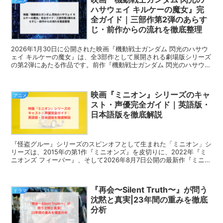
アニメ
ハサウェイ キルケーの魔女』完
全ガイド｜三部作第2弾のあらす
じ・前作からの流れを徹底整理
2026年1月30日に公開された映画『機動戦士ガンダム 閃光のハサウ
ェイ キルケーの魔女』は、全3部作として展開される劇場版シリーズ
の第2弾にあたる作品です。前作『機動戦士ガンダム 閃光のハサウェ
イ』から実に5年近い時を経ての続編公開となっ...
映画『ミニオン』シリーズのキャ
アニメ
スト・声優完全ガイド｜英語版・
日本語版を徹底解説
『怪盗グルー』シリーズのスピンオフとして生まれた「ミニオン」シ
リーズは、2015年の第1作『ミニオンズ』を皮切りに、2022年『ミ
ニオンズ フィーバー』、そして2026年8月7日公開の最新作『ミニオ
ンズ＆モンスターズ』へと続く3部作である。...
『再会〜Silent Truth〜』が問う
ドラマ
沈黙と真実|23年間の重みを徹底
分析