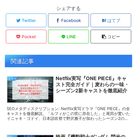
シェアする
Twitter
Facebook
はてブ
Pocket
LINE
コピー
関連記事
Netflix実写『ONE PIECE』キャ
ドラマ
スト完全ガイド｜麦わらの一味・
シーズン2新キャストを徹底紹介
SEOメタディスクリプション: Netflix実写ドラマ『ONE PIECE』の全
キャストを徹底解説。「ルフィがこの世に存在した」と尾田が驚いた
イニャキ・ゴドイ、日本語吹替で野沢雅子が加わったシーズン2の豪
華キャスト陣まで詳しく紹介します。
映画『機動戦士ガンダム 閃光の