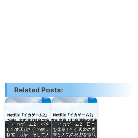
Related Posts:
「イカゲーム2」が映
「イカゲーム2」日本
し出す現代社会の病：
を席巻！社会現象の再
格差、競争、そして人
来と人気の秘密を徹底