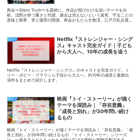
再会〜Silent Truth〜を題材に、作品が投げかける深いテーマを分
析。沈黙が持つ重さと代償、過去は消えないという真実、守ることの
意味と限界、罪と贖罪の関係、再会がもたらす救済。江戸川乱歩賞受
賞作が示す普遍的メッセージを徹底解説します。
Netflix『ストレンジャー・シング
ドラマ
ス』キャスト完全ガイド｜子ども
から大人へ、10年の成長を追う
Netflix『ストレンジャー・シングス』のキャストを完全ガイド。ミ
リー・ボビー・ブラウンら子役から大人へ、約10年の成長と最新出
演作をまとめて紹介します。
映画『トイ・ストーリー』が描く
アニメ
テーマを深読み｜「存在意義」
「成長と別れ」が30年問い続け
るもの
映画『トイ・ストーリー』が描くテーマを深読み｜「存在意義」「成
長と別れ」が30年問い続けるもの 「トイ・ストーリー」シリーズ
は、一見するとおもちゃたちが繰り広げる痛快な冒険活劇である。し