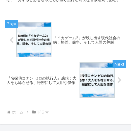
かし全5作を通して見返してみると、その根底には一貫...
「イカゲーム2」が映し出す現代社会の
病：格差、競争、そして人間の尊厳
『名探偵コナン ゼロの執行人』感想：大
人をも唸らせる、緻密にして大胆な傑作
ホーム
ドラマ