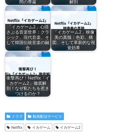
間の尊厳
解剖
「イカゲーム2」心揺
さぶる音楽世界：クラ
「イカゲーム2」映像
シック、現代音楽、そ
美の真髄：色彩、構
して韓国伝統音楽の融
図、そして革新的な視
合
覚効果
衝撃再び！Netflix「イ
カゲーム2」徹底解
剖！なぜ私たちを惹き
つけるのか？
ドラマ
動画配信サービス
Netflix
イカゲーム
イカゲーム2