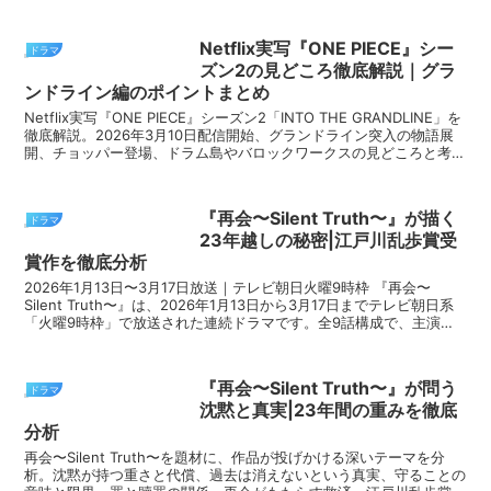
Netflix実写『ONE PIECE』シー
ドラマ
ズン2の見どころ徹底解説｜グラ
ンドライン編のポイントまとめ
Netflix実写『ONE PIECE』シーズン2「INTO THE GRANDLINE」を
徹底解説。2026年3月10日配信開始、グランドライン突入の物語展
開、チョッパー登場、ドラム島やバロックワークスの見どころと考察
をまとめました。
『再会〜Silent Truth〜』が描く
ドラマ
23年越しの秘密|江戸川乱歩賞受
賞作を徹底分析
2026年1月13日〜3月17日放送｜テレビ朝日火曜9時枠 『再会〜
Silent Truth〜』は、2026年1月13日から3月17日までテレビ朝日系
「火曜9時枠」で放送された連続ドラマです。全9話構成で、主演は
竹内涼真、ヒロインは井上真...
『再会〜Silent Truth〜』が問う
ドラマ
沈黙と真実|23年間の重みを徹底
分析
再会〜Silent Truth〜を題材に、作品が投げかける深いテーマを分
析。沈黙が持つ重さと代償、過去は消えないという真実、守ることの