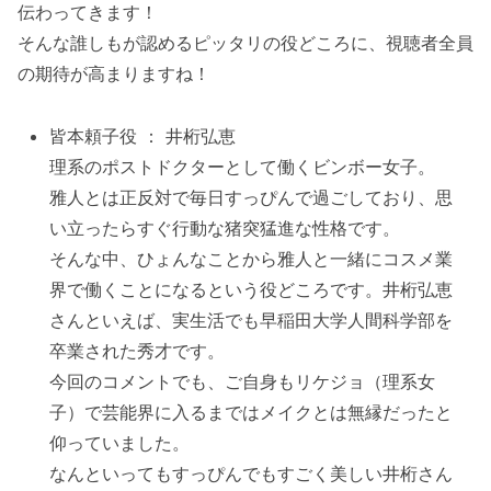
伝わってきます！
そんな誰しもが認めるピッタリの役どころに、視聴者全員
の期待が高まりますね！
皆本頼子役 ： 井桁弘恵
理系のポストドクターとして働くビンボー女子。
雅人とは正反対で毎日すっぴんで過ごしており、思
い立ったらすぐ行動な猪突猛進な性格です。
そんな中、ひょんなことから雅人と一緒にコスメ業
界で働くことになるという役どころです。井桁弘恵
さんといえば、実生活でも早稲田大学人間科学部を
卒業された秀才です。
今回のコメントでも、ご自身もリケジョ（理系女
子）で芸能界に入るまではメイクとは無縁だったと
仰っていました。
なんといってもすっぴんでもすごく美しい井桁さん