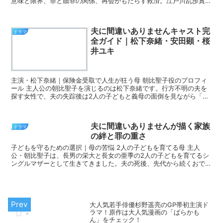
意味と限界、罪と贖罪の関係、再会がもたらす救済。江戸川乱歩賞受
賞作が示す普遍的メッセージを徹底解説します。
夫に間違いありませんキャスト完
ドラマ
全ガイド｜松下奈緒・安田顕・桜
井ユキ
主演・松下奈緒｜保険金受取で人生が狂う母 朝比聖子役のプロフィ
ール 主人公の朝比聖子を演じるのは松下奈緒です。行方不明の夫を
探す女性で、夫の失踪後は2人の子どもと義母の面倒を見ながら「あ
さひおでん」を切り盛りしています。 警察から「川で...
夫に間違いありませんが描く家族
ドラマ
の絆と罪の重さ
子どもを守るための選択｜母の苦悩 2人の子どもを育てる母 主人
公・朝比聖子は、長男の栄大と長女の亜季の2人の子どもを育てるシ
ングルマザーとして生きてきました。夫の死後、先代から続くおでん
屋「あさひおでん」を切り盛りしながら、子どもたちの生...
大人気若手俳優杉野遥亮のGP帯初主演ド
ラマ！原作は大人気漫画の「ばらかも
ん」をチェック！