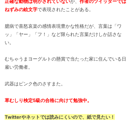
正確な動物は明かされていない
が、
作者のツイッターでは
ねずみの絵文字
で表現されたことがある。
臆病で喜怒哀楽の感情表現豊かな性格だが、言葉は「ワ
ッ」「ヤー」「フ！」など限られた言葉だけしか話さな
い。
むちゃうまヨーグルトの懸賞で当たった家に住んでいる日
雇い労働者。
武器はピンク色のさすまた。
草むしり検定5級の合格に向けて勉強中。
Twitterやネットでは読みにくいので、紙で見たい！