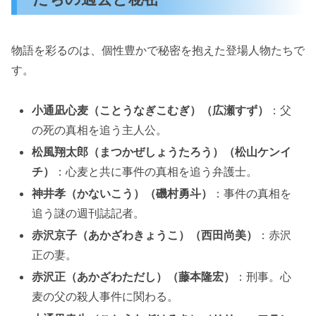
物語を彩るのは、個性豊かで秘密を抱えた登場人物たちで
す。
小通凪心麦（ことうなぎこむぎ）（広瀬すず）
：父
の死の真相を追う主人公。
松風翔太郎（まつかぜしょうたろう）（松山ケンイ
チ）
：心麦と共に事件の真相を追う弁護士。
神井孝（かないこう）（磯村勇斗）
：事件の真相を
追う謎の週刊誌記者。
赤沢京子（あかざわきょうこ）（西田尚美）
：赤沢
正の妻。
赤沢正（あかざわただし）（藤本隆宏）
：刑事。心
麦の父の殺人事件に関わる。