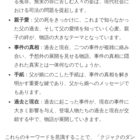
る冤罪。無実の罪に苦しむ人々の姿は、現代社会に
おける司法の問題を提起します。
親子愛
：父の死をきっかけに、これまで知らなかっ
た父の過去、そして父の愛情を知っていく心麦。親
子の絆が、物語の大きなテーマとなっています。
事件の真相
：過去と現在、二つの事件が複雑に絡み
合い、予想外の展開を見せる物語。事件の真相に隠
された真実とは一体何なのでしょうか。
手紙
：父が娘にのこした手紙は、事件の真相を解き
明かす重要な鍵であり、父から娘へのメッセージで
もあります。
過去と現在
：過去に起こった事件が、現在の事件に
大きく影響を与え、登場人物たちの過去と現在が交
錯する中で、物語が展開していきます。
これらのキーワードを意識することで、「クジャクのダン