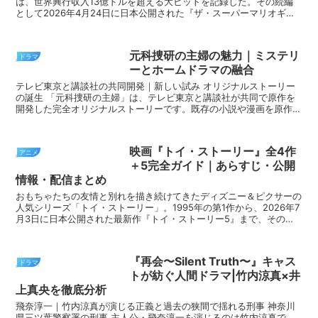
は、世界興行収入13億ドルを超える大ヒットを記録した。その続編
として2026年4月24日に日本公開された『ザ・スーパーマリオギャ
ラクシー・ムービー』は、舞台をキノコ王国から...
元科捜研の主婦の魅力｜ミステリ
ドラマ
ーとホームドラマの融合
テレビ東京と講談社の共同開発｜新しい試み オリジナルストーリー
の誕生 「元科捜研の主婦」は、テレビ東京と講談社が共同で原作を
開発した完全オリジナルストーリーです。既存の小説や漫画を原作と
するのではなく、ドラマのために一から企画を立ち上げた...
映画『トイ・ストーリー』全4作
アニメ
＋5完全ガイド｜あらすじ・公開
情報・配信まとめ
おもちゃたちの友情と別れを描き続けてきたディズニー＆ピクサーの
人気シリーズ「トイ・ストーリー」。1995年の第1作から、2026年7
月3日に日本公開された最新作『トイ・ストーリー5』まで、その歴
史は実に30年におよぶ。しかし、5作という本...
『再会〜Silent Truth〜』キャス
ドラマ
トが紡ぐ人間ドラマ|竹内涼真×井
上真央を徹底分析
飛奈淳一｜竹内涼真が演じる正義と過去の狭間で揺れる刑事 神奈川
県三ツ葉警察署の刑事 主人公・飛奈淳一を演じるのは竹内涼真で