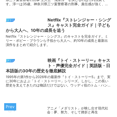
す。淳一は35歳、神奈川県三ツ葉警察署の刑事。責任感が強く、正
義感のある人物です。 しかし、彼には23年前の秘密が...
Netflix『ストレンジャー・シング
ドラマ
ス』キャスト完全ガイド｜子ども
から大人へ、10年の成長を追う
Netflix『ストレンジャー・シングス』のキャストを完全ガイド。ミ
リー・ボビー・ブラウンら子役から大人へ、約10年の成長と最新出
演作をまとめて紹介します。
映画『トイ・ストーリー』キャス
アニメ
ト・声優完全ガイド｜英語版・日
本語版の30年の歴史を徹底解説
1995年の第1作から2026年の最新作『トイ・ストーリー5』まで、実
に30年におよぶ「トイ・ストーリー」シリーズ。しかし、この長い
歴史を支えてきたのは物語だけではない。ウッディ役のトム・ハンク
スと日本語版の唐沢寿明のように、四半世紀以...
アニメ「メダリスト」が映し出す現代社
会：夢、努力、そして挫折と再生