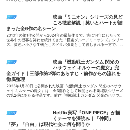
襲撃 VOL.1の大きな見どころのひとつが、...
映画『ミニオン』シリーズの見ど
アニメ
ころ徹底解説｜笑いとハートが詰
まった全6作の名シーン
2010年の第1作公開から2024年の最新作まで、実に14年にわたって
世界中の観客を笑わせ続けてきた「怪盗グルー／ミニオンズ」シリー
ズ。黄色い小さな生物たちのドタバタ劇として親しまれる一方で、各
作品には思わず涙腺が緩む名シーンが必ず用意され...
映画『機動戦士ガンダム 閃光の
アニメ
ハサウェイ キルケーの魔女』完
全ガイド｜三部作第2弾のあらすじ・前作からの流れを
徹底整理
2026年1月30日に公開された映画『機動戦士ガンダム 閃光のハサウ
ェイ キルケーの魔女』は、全3部作として展開される劇場版シリーズ
の第2弾にあたる作品です。前作『機動戦士ガンダム 閃光のハサウェ
イ』から実に5年近い時を経ての続編公開となっ...
Netflix実写『ONE PIECE』が描
ドラマ
くテーマを深読み｜「仲間」
「夢」「自由」は現代社会に何を問うか