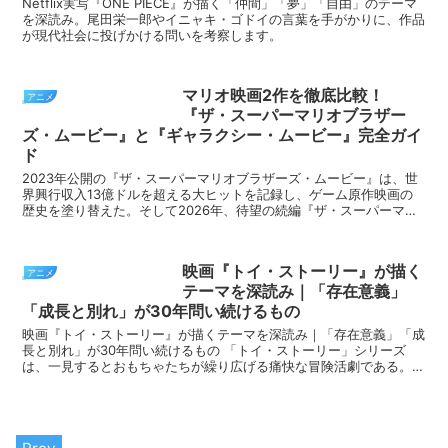
Netflix実写『ONE PIECE』が描く「仲間」「夢」「自由」のテーマ
を深読み。尾田栄一郎やイニャキ・ゴドイの言葉を手がかりに、作品
が現代社会に投げかける問いを考察します。
マリオ映画2作を徹底比較！
アニメ
『ザ・スーパーマリオブラザー
ズ・ムービー』と『ギャラクシー・ムービー』完全ガイ
ド
2023年公開の『ザ・スーパーマリオブラザーズ・ムービー』は、世
界興行収入13億ドルを超える大ヒットを記録し、ゲーム原作映画の
歴史を塗り替えた。そして2026年、待望の続編『ザ・スーパーマリ
オギャラクシー・ムービー』が公開され、前作を上...
映画『トイ・ストーリー』が描く
アニメ
テーマを深読み｜「存在意義」
「成長と別れ」が30年問い続けるもの
映画『トイ・ストーリー』が描くテーマを深読み｜「存在意義」「成
長と別れ」が30年問い続けるもの 「トイ・ストーリー」シリーズ
は、一見するとおもちゃたちが繰り広げる痛快な冒険活劇である。し
かし全5作を通して見返してみると、その根底には一貫...