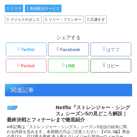
ドラマ
動画配信サービス
クジャクのダンス
リリー・フランキー
広瀬すず
シェアする
Twitter
Facebook
はてブ
Pocket
LINE
コピー
関連記事
Netflix『ストレンジャー・シング
ドラマ
ス』シーズン5の見どころ解説｜
最終決戦とフィナーレまで徹底紹介
※本記事は『ストレンジャー・シングス』シーズン5全話の結末に関
わる内容を含みます。未視聴の方はご注意ください 【VOL.1編】再会
の喜びと、忍び寄る脅威 史上最もクレイジーな冒頭―ウィーラー家