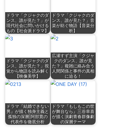
ドラマ「クジャクのダ
ドラマ「クジャクのダ
ンス、誰が見た？」が
ンス、誰が見た？」音
現代社会に問いかける
楽が紡ぐ物語【音楽分
もの【社会派ドラマ】
析】
広瀬すず主演「クジャ
ドラマ「クジャクのダ
クのダンス、誰が見
ンス、誰が見た？」視
た？」複雑に絡み合う
覚から物語を読み解く
人間関係と事件の真相
【映像美学】
に迫る！
ドラマ『結婚できない
ドラマ『もしもこの世
男』が描く独身主義と
が舞台なら』三谷幸喜
孤独の深層|阿部寛の
が描く演劇青春群像劇
代表作を徹底分析
の深層テーマ