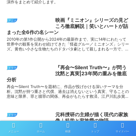
演作をまとめて紹介します。
映画『ミニオン』シリーズの見ど
アニメ
ころ徹底解説｜笑いとハートが詰
まった全6作の名シーン
2010年の第1作公開から2024年の最新作まで、実に14年にわたって
世界中の観客を笑わせ続けてきた「怪盗グルー／ミニオンズ」シリー
ズ。黄色い小さな生物たちのドタバタ劇として親しまれる一方で、各
作品には思わず涙腺が緩む名シーンが必ず用意され...
『再会〜Silent Truth〜』が問う
ドラマ
沈黙と真実|23年間の重みを徹底
分析
再会〜Silent Truth〜を題材に、作品が投げかける深いテーマを分
析。沈黙が持つ重さと代償、過去は消えないという真実、守ることの
意味と限界、罪と贖罪の関係、再会がもたらす救済。江戸川乱歩賞受
賞作が示す普遍的メッセージを徹底解説します。
元科捜研の主婦が描く現代の家族
ドラマ
像｜科学と家族愛の物語
元科捜研エースの主婦という設定 キャリアを捨てて選んだ家庭 主人
メニュー
ホーム
検索
トップ
サイドバー
公の吉岡詩織は、かつて「科捜研のエース」と呼ばれていたキャリア