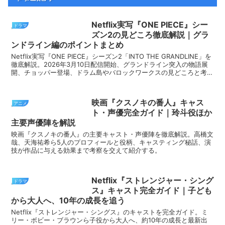
Netflix実写『ONE PIECE』シー
ドラマ
ズン2の見どころ徹底解説｜グラ
ンドライン編のポイントまとめ
Netflix実写『ONE PIECE』シーズン2「INTO THE GRANDLINE」を
徹底解説。2026年3月10日配信開始、グランドライン突入の物語展
開、チョッパー登場、ドラム島やバロックワークスの見どころと考察
をまとめました。
映画『クスノキの番人』キャス
アニメ
ト・声優完全ガイド｜玲斗役ほか
主要声優陣を解説
映画『クスノキの番人』の主要キャスト・声優陣を徹底解説。高橋文
哉、天海祐希ら5人のプロフィールと役柄、キャスティング秘話、演
技が作品に与える効果まで考察を交えて紹介する。
Netflix『ストレンジャー・シング
ドラマ
ス』キャスト完全ガイド｜子ども
から大人へ、10年の成長を追う
Netflix『ストレンジャー・シングス』のキャストを完全ガイド。ミ
リー・ボビー・ブラウンら子役から大人へ、約10年の成長と最新出