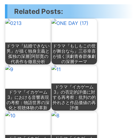
Related Posts:
ドラマ『結婚できない
ドラマ『もしもこの世
男』が描く独身主義と
が舞台なら』三谷幸喜
孤独の深層|阿部寛の
が描く演劇青春群像劇
代表作を徹底分析
の深層テーマ
ドラマ『イカゲーム
ドラマ『イカゲーム
3』の否定的評価に対
3』における音響表現
する再考察：批判の的
の考察：物語世界の深
外れさと作品価値の再
化と視聴体験の革新
評価