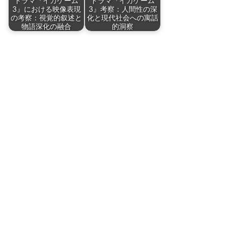
ドラマ『イカゲーム
ドラマ『イカゲーム
3』における映像表現
3』考察：人間性の深
の考察：視覚的叙述と
化と現代社会への寓話
物語深化の融合
的洞察