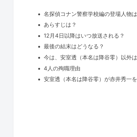
名探偵コナン警察学校編の登場人物
あらすじは？
12月4日以降はいつ放送される？
最後の結末はどうなる？
今は、安室透（本名は降谷零）以外
4人の殉職理由
安室透（本名は降谷零）が赤井秀一