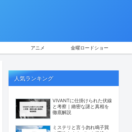
アニメ
金曜ロードショー
人気ランキング
VIVANTに仕掛けられた伏線
と考察｜緻密な謎と真相を
徹底解説
ミステリと言う勿れ鳴子巽