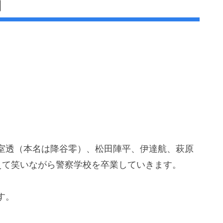
由
室透（本名は降谷零）、松田陣平、伊達航、萩原
えて笑いながら警察学校を卒業していきます。
す。