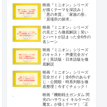
映画『ミニオン』シリーズ
が描くテーマを深読み｜
「悪の本質」「家族の形」
「居場所の探求」
映画『ミニオン』シリーズ
の見どころ徹底解説｜笑い
とハートが詰まった全6作の
名シーン
映画『ミニオン』シリーズ
のキャスト・声優完全ガイ
ド｜英語版・日本語版を徹
底解説
映画『ミニオン』シリーズ
完全ガイド｜全6作のあらす
じ・公開順・時系列順を徹
底整理｜今すぐチェック！
映画『機動戦士ガンダム 閃
光のハサウェイ キルケーの
魔女』が描くテーマ｜「正