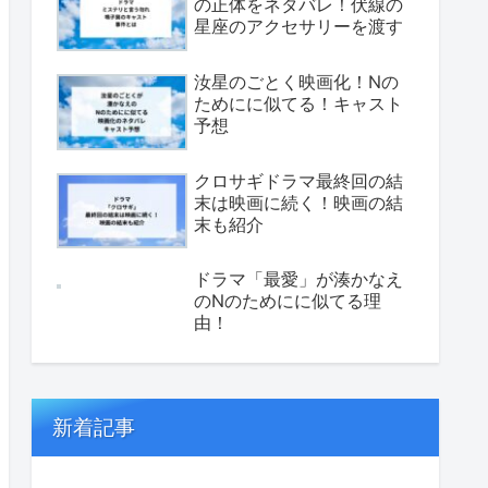
の正体をネタバレ！伏線の
星座のアクセサリーを渡す
汝星のごとく映画化！Nの
ためにに似てる！キャスト
予想
クロサギドラマ最終回の結
末は映画に続く！映画の結
末も紹介
ドラマ「最愛」が湊かなえ
のNのためにに似てる理
由！
新着記事