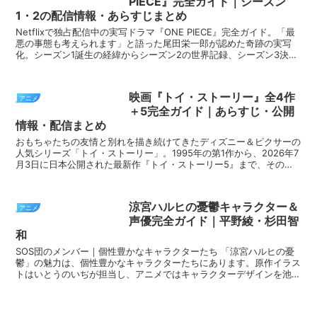
PIECE』完全ガイド｜シーズン
1・2の配信情報・あらすじまとめ
Netflixで独占配信中の実写ドラマ『ONE PIECE』完全ガイド。「最
悪の事態も考えられます」と語った尾田栄一郎が認めた奇跡の実写
化。シーズン1誕生の経緯からシーズン2の世界記録、シーズン3決定
までを徹底解説します。
映画『トイ・ストーリー』全4作
アニメ
＋5完全ガイド｜あらすじ・公開
情報・配信まとめ
おもちゃたちの友情と別れを描き続けてきたディズニー＆ピクサーの
人気シリーズ「トイ・ストーリー」。1995年の第1作から、2026年7
月3日に日本公開された最新作『トイ・ストーリー5』まで、その歴
史は実に30年におよぶ。しかし、5作という本...
涼宮ハルヒの憂鬱キャラクター＆
アニメ
声優完全ガイド｜平野綾・杉田智
和
SOS団のメンバー｜個性豊かなキャラクターたち 「涼宮ハルヒの憂
鬱」の魅力は、個性豊かなキャラクターたちにあります。原作イラス
トはいとうのいぢが担当し、アニメではキャラクターデザインを池田
晶子が手掛けました。 SOS団のメンバーは、表向...