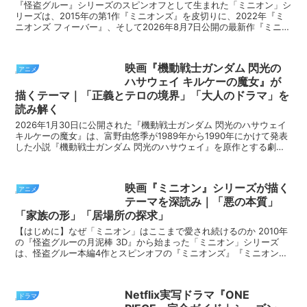
『怪盗グルー』シリーズのスピンオフとして生まれた「ミニオン」シ
リーズは、2015年の第1作『ミニオンズ』を皮切りに、2022年『ミ
ニオンズ フィーバー』、そして2026年8月7日公開の最新作『ミニオ
ンズ＆モンスターズ』へと続く3部作である。...
映画『機動戦士ガンダム 閃光の
アニメ
ハサウェイ キルケーの魔女』が
描くテーマ｜「正義とテロの境界」「大人のドラマ」を
読み解く
2026年1月30日に公開された『機動戦士ガンダム 閃光のハサウェイ
キルケーの魔女』は、富野由悠季が1989年から1990年にかけて発表
した小説『機動戦士ガンダム 閃光のハサウェイ』を原作とする劇場
三部作の第2部にあたる。監督は前作から続...
映画『ミニオン』シリーズが描く
アニメ
テーマを深読み｜「悪の本質」
「家族の形」「居場所の探求」
【はじめに】なぜ「ミニオン」はここまで愛され続けるのか 2010年
の『怪盗グルーの月泥棒 3D』から始まった「ミニオン」シリーズ
は、怪盗グルー本編4作とスピンオフの『ミニオンズ』『ミニオンズ
フィーバー』を含め、世界中で社会現象と呼べるほど...
Netflix実写ドラマ『ONE
ドラマ