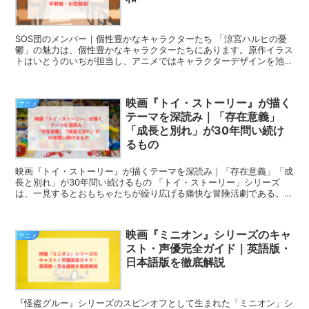
SOS団のメンバー｜個性豊かなキャラクターたち 「涼宮ハルヒの憂
鬱」の魅力は、個性豊かなキャラクターたちにあります。原作イラス
トはいとうのいぢが担当し、アニメではキャラクターデザインを池田
晶子が手掛けました。 SOS団のメンバーは、表向...
映画『トイ・ストーリー』が描く
アニメ
テーマを深読み｜「存在意義」
「成長と別れ」が30年問い続け
るもの
映画『トイ・ストーリー』が描くテーマを深読み｜「存在意義」「成
長と別れ」が30年問い続けるもの 「トイ・ストーリー」シリーズ
は、一見するとおもちゃたちが繰り広げる痛快な冒険活劇である。し
かし全5作を通して見返してみると、その根底には一貫...
映画『ミニオン』シリーズのキャ
アニメ
スト・声優完全ガイド｜英語版・
日本語版を徹底解説
『怪盗グルー』シリーズのスピンオフとして生まれた「ミニオン」シ