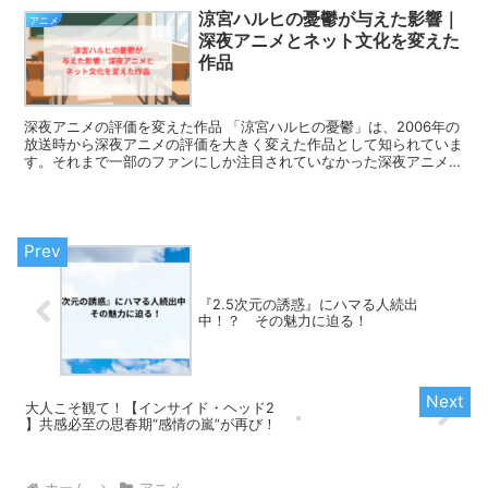
涼宮ハルヒの憂鬱が与えた影響｜
アニメ
深夜アニメとネット文化を変えた
作品
深夜アニメの評価を変えた作品 「涼宮ハルヒの憂鬱」は、2006年の
放送時から深夜アニメの評価を大きく変えた作品として知られていま
す。それまで一部のファンにしか注目されていなかった深夜アニメ
が、広く一般層にも認知されるきっかけとなりました。...
『2.5次元の誘惑』にハマる人続出
中！？ その魅力に迫る！
大人こそ観て！【インサイド・ヘッド2
】共感必至の思春期“感情の嵐”が再び！