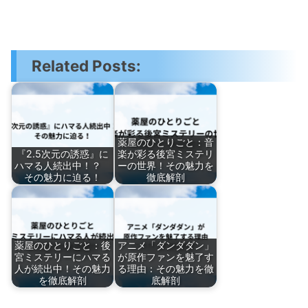
Related Posts:
薬屋のひとりごと：音
『2.5次元の誘惑』に
楽が彩る後宮ミステリ
ハマる人続出中！？
ーの世界！その魅力を
その魅力に迫る！
徹底解剖
薬屋のひとりごと：後
アニメ「ダンダダン」
宮ミステリーにハマる
が原作ファンを魅了す
人が続出中！その魅力
る理由：その魅力を徹
を徹底解剖
底解剖