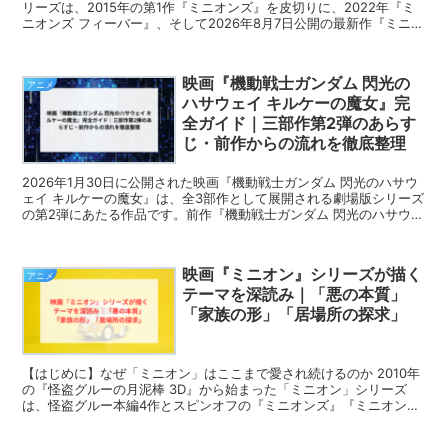
リーズは、2015年の第1作『ミニオンズ』を皮切りに、2022年『ミ
ニオンズ フィーバー』、そして2026年8月7日公開の最新作『ミニオ
ンズ＆モンスターズ』へと続く3部作である。...
映画『機動戦士ガンダム 閃光の
アニメ
ハサウェイ キルケーの魔女』完
全ガイド｜三部作第2弾のあらす
じ・前作からの流れを徹底整理
2026年1月30日に公開された映画『機動戦士ガンダム 閃光のハサウ
ェイ キルケーの魔女』は、全3部作として展開される劇場版シリーズ
の第2弾にあたる作品です。前作『機動戦士ガンダム 閃光のハサウェ
イ』から実に5年近い時を経ての続編公開となっ...
映画『ミニオン』シリーズが描く
アニメ
テーマを深読み｜「悪の本質」
「家族の形」「居場所の探求」
【はじめに】なぜ「ミニオン」はここまで愛され続けるのか 2010年
の『怪盗グルーの月泥棒 3D』から始まった「ミニオン」シリーズ
は、怪盗グルー本編4作とスピンオフの『ミニオンズ』『ミニオンズ
フィーバー』を含め、世界中で社会現象と呼べるほど...