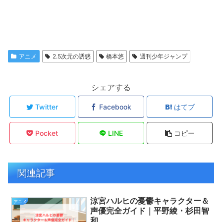
アニメ
2.5次元の誘惑
橋本悠
週刊少年ジャンプ
シェアする
Twitter
Facebook
はてブ
Pocket
LINE
コピー
関連記事
涼宮ハルヒの憂鬱キャラクター＆
アニメ
声優完全ガイド｜平野綾・杉田智
和