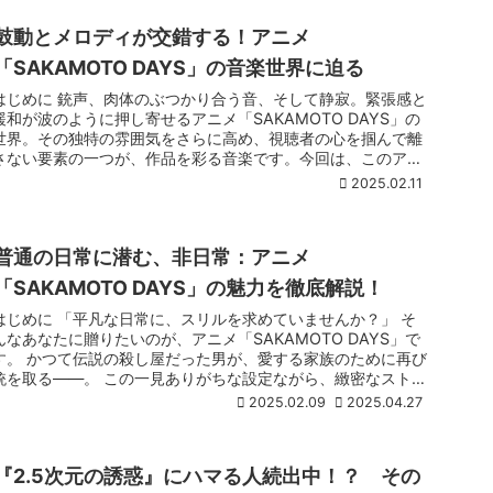
鼓動とメロディが交錯する！アニメ
「SAKAMOTO DAYS」の音楽世界に迫る
はじめに 銃声、肉体のぶつかり合う音、そして静寂。緊張感と
緩和が波のように押し寄せるアニメ「SAKAMOTO DAYS」の
世界。その独特の雰囲気をさらに高め、視聴者の心を掴んで離
さない要素の一つが、作品を彩る音楽です。今回は、このア
...
2025.02.11
普通の日常に潜む、非日常：アニメ
「SAKAMOTO DAYS」の魅力を徹底解説！
はじめに 「平凡な日常に、スリルを求めていませんか？」 そ
んなあなたに贈りたいのが、アニメ「SAKAMOTO DAYS」で
す。 かつて伝説の殺し屋だった男が、愛する家族のために再び
銃を取る——。 この一見ありがちな設定ながら、緻密なストー
...
2025.02.09
2025.04.27
『2.5次元の誘惑』にハマる人続出中！？ その