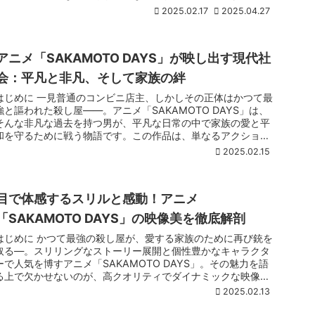
...
2025.02.17
2025.04.27
アニメ「SAKAMOTO DAYS」が映し出す現代社
会：平凡と非凡、そして家族の絆
はじめに 一見普通のコンビニ店主、しかしその正体はかつて最
強と謳われた殺し屋――。アニメ「SAKAMOTO DAYS」は、
そんな非凡な過去を持つ男が、平凡な日常の中で家族の愛と平
和を守るために戦う物語です。この作品は、単なるアクショ
...
2025.02.15
目で体感するスリルと感動！アニメ
「SAKAMOTO DAYS」の映像美を徹底解剖
はじめに かつて最強の殺し屋が、愛する家族のために再び銃を
取る―。スリリングなストーリー展開と個性豊かなキャラクタ
ーで人気を博すアニメ「SAKAMOTO DAYS」。その魅力を語
る上で欠かせないのが、高クオリティでダイナミックな映像
...
2025.02.13