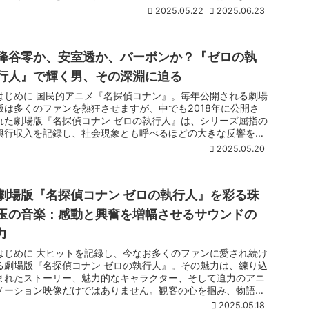
ンターテイ...
2025.05.22
2025.06.23
降谷零か、安室透か、バーボンか？『ゼロの執
行人』で輝く男、その深淵に迫る
はじめに 国民的アニメ『名探偵コナン』。毎年公開される劇場
版は多くのファンを熱狂させますが、中でも2018年に公開さ
れた劇場版『名探偵コナン ゼロの執行人』は、シリーズ屈指の
興行収入を記録し、社会現象とも呼べるほどの大きな反響を呼
びました。...
2025.05.20
劇場版『名探偵コナン ゼロの執行人』を彩る珠
玉の音楽：感動と興奮を増幅させるサウンドの
力
はじめに 大ヒットを記録し、今なお多くのファンに愛され続け
る劇場版『名探偵コナン ゼロの執行人』。その魅力は、練り込
まれたストーリー、魅力的なキャラクター、そして迫力のアニ
メーション映像だけではありません。観客の心を掴み、物語へ
の没入感を飛...
2025.05.18