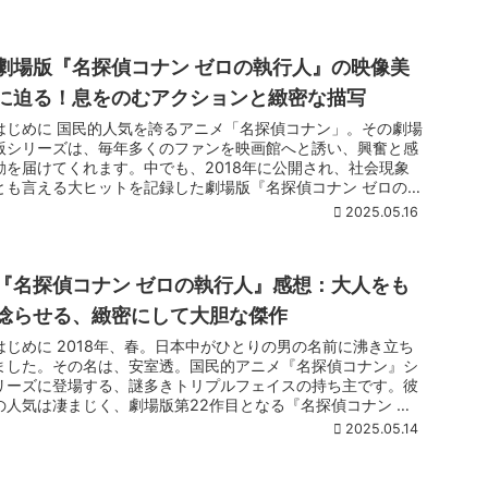
劇場版『名探偵コナン ゼロの執行人』の映像美
に迫る！息をのむアクションと緻密な描写
はじめに 国民的人気を誇るアニメ「名探偵コナン」。その劇場
版シリーズは、毎年多くのファンを映画館へと誘い、興奮と感
動を届けてくれます。中でも、2018年に公開され、社会現象
とも言える大ヒットを記録した劇場版『名探偵コナン ゼロの執
行人』は、...
2025.05.16
『名探偵コナン ゼロの執行人』感想：大人をも
唸らせる、緻密にして大胆な傑作
はじめに 2018年、春。日本中がひとりの男の名前に沸き立ち
ました。その名は、安室透。国民的アニメ『名探偵コナン』シ
リーズに登場する、謎多きトリプルフェイスの持ち主です。彼
の人気は凄まじく、劇場版第22作目となる『名探偵コナン ゼ
ロの執行人...
2025.05.14