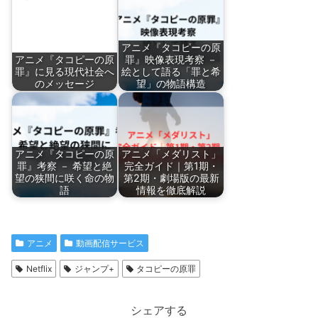
アニメ『タコピーの原
アニメ『タコピーの原
罪』映像表現考察 －
罪』に見る現代社会へ
絵として語る「罪と希
のメッセージ
望」の物語構造
アニメ『タコピーの原
アニメ「メダリスト」
罪』考察 － 希望と絶
完全ガイド｜第1期・
望の狭間に咲く命の物
第2期・劇場版の最新
語
情報を徹底解説
アニメ
動画配信サービス
Netflix
ジャンプ+
タコピーの原罪
シェアする