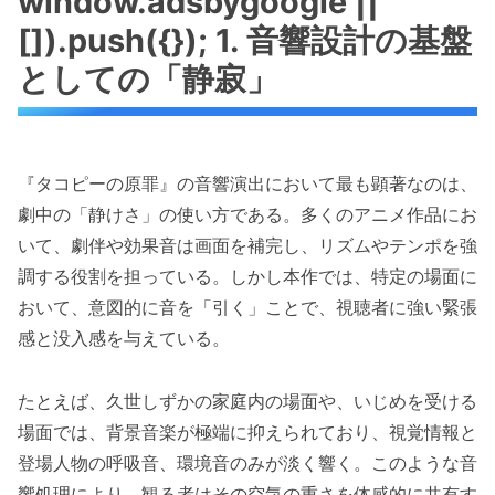
window.adsbygoogle ||
[]).push({}); 1. 音響設計の基盤
としての「静寂」
『タコピーの原罪』の音響演出において最も顕著なのは、
劇中の「静けさ」の使い方である。多くのアニメ作品にお
いて、劇伴や効果音は画面を補完し、リズムやテンポを強
調する役割を担っている。しかし本作では、特定の場面に
おいて、意図的に音を「引く」ことで、視聴者に強い緊張
感と没入感を与えている。
たとえば、久世しずかの家庭内の場面や、いじめを受ける
場面では、背景音楽が極端に抑えられており、視覚情報と
登場人物の呼吸音、環境音のみが淡く響く。このような音
響処理により、観る者はその空気の重さを体感的に共有す