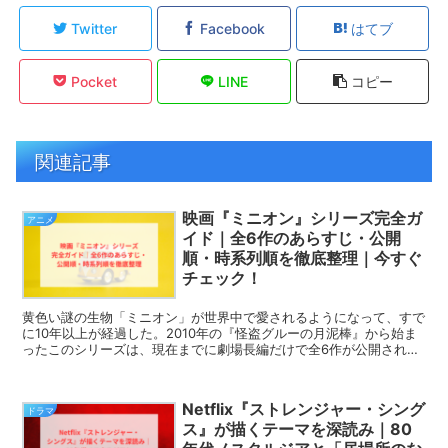
Twitter
Facebook
はてブ
Pocket
LINE
コピー
関連記事
映画『ミニオン』シリーズ完全ガ
アニメ
イド｜全6作のあらすじ・公開
順・時系列順を徹底整理｜今すぐ
チェック！
黄色い謎の生物「ミニオン」が世界中で愛されるようになって、すで
に10年以上が経過した。2010年の『怪盗グルーの月泥棒』から始ま
ったこのシリーズは、現在までに劇場長編だけで全6作が公開されて
おり、興行収入は全世界で37億ドルを超える、アニメ...
Netflix『ストレンジャー・シング
ドラマ
ス』が描くテーマを深読み｜80