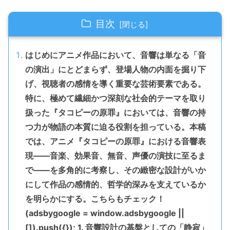
目次
はじめにアニメ作品において、音響は単なる「音
の演出」にとどまらず、登場人物の内面を掘り下
げ、視聴者の感情を導く重要な芸術要素である。
特に、極めて繊細かつ深刻な社会的テーマを取り
扱った『タコピーの原罪』においては、音響の持
つ力が物語の本質に迫る役割を担っている。本稿
では、アニメ『タコピーの原罪』における音響表
現――音楽、効果音、無音、声優の演技に至るま
で――を多角的に考察し、その緻密な設計がいか
にして作品の感情的、哲学的深みを支えているか
を明らかにする。こちらもチェック！
(adsbygoogle = window.adsbygoogle ||
[]).push({}); 1. 音響設計の基盤としての「静寂」