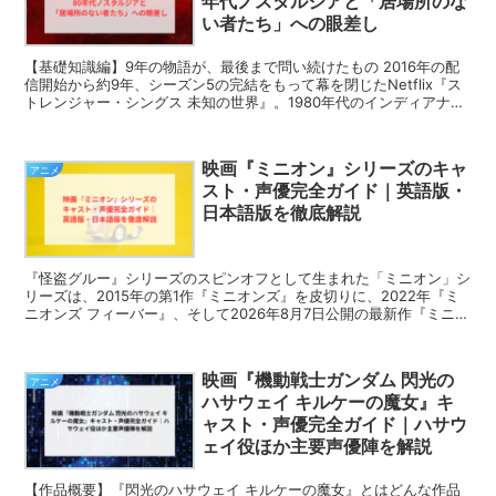
年代ノスタルジアと「居場所のな
い者たち」への眼差し
【基礎知識編】9年の物語が、最後まで問い続けたもの 2016年の配
信開始から約9年、シーズン5の完結をもって幕を閉じたNetflix『ス
トレンジャー・シングス 未知の世界』。1980年代のインディアナ州
の田舎町ホーキンスを舞台に、...
映画『ミニオン』シリーズのキャ
アニメ
スト・声優完全ガイド｜英語版・
日本語版を徹底解説
『怪盗グルー』シリーズのスピンオフとして生まれた「ミニオン」シ
リーズは、2015年の第1作『ミニオンズ』を皮切りに、2022年『ミ
ニオンズ フィーバー』、そして2026年8月7日公開の最新作『ミニオ
ンズ＆モンスターズ』へと続く3部作である。...
映画『機動戦士ガンダム 閃光の
アニメ
ハサウェイ キルケーの魔女』キ
ャスト・声優完全ガイド｜ハサウ
ェイ役ほか主要声優陣を解説
【作品概要】『閃光のハサウェイ キルケーの魔女』とはどんな作品