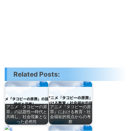
Related Posts:
アニメ「タコピーの原
アニメ『タコピーの原
罪」の話題性―時代と
罪』における教育・社
共鳴し、社会現象とな
会福祉的視点からの考
った必然性
察