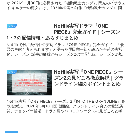
か 2026年1月30日に公開された『機動戦士ガンダム 閃光のハサウェ
イ キルケーの魔女』は、2021年公開の前作『機動戦士ガンダム 閃光
のハサウェイ』に続くシリーズ第2弾であ...
Netflix実写ドラマ『ONE
ドラマ
PIECE』完全ガイド｜シーズン
1・2の配信情報・あらすじまとめ
Netflixで独占配信中の実写ドラマ『ONE PIECE』完全ガイド。「最
悪の事態も考えられます」と語った尾田栄一郎が認めた奇跡の実写
化。シーズン1誕生の経緯からシーズン2の世界記録、シーズン3決定
までを徹底解説します。
Netflix実写『ONE PIECE』シー
ドラマ
ズン2の見どころ徹底解説｜グラ
ンドライン編のポイントまとめ
Netflix実写『ONE PIECE』シーズン2「INTO THE GRANDLINE」を
徹底解説。2026年3月10日配信開始、グランドライン突入の物語展
開、チョッパー登場、ドラム島やバロックワークスの見どころと考察
をまとめました。