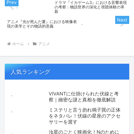
ドラマ『イカゲーム3』における音響表現
の考察：物語世界の深化と視聴体験の革
新
アニメ『光が死んだ夏』における映像表
現の美学とその物語的意義
ホーム
アニメ
人気ランキング
VIVANTに仕掛けられた伏線と考
察｜緻密な謎と真相を徹底解説
ミステリと言う勿れ鳴子巽の正体
をネタバレ！伏線の星座のアクセ
サリーを渡す
汝星のごとく映画化！Nのために