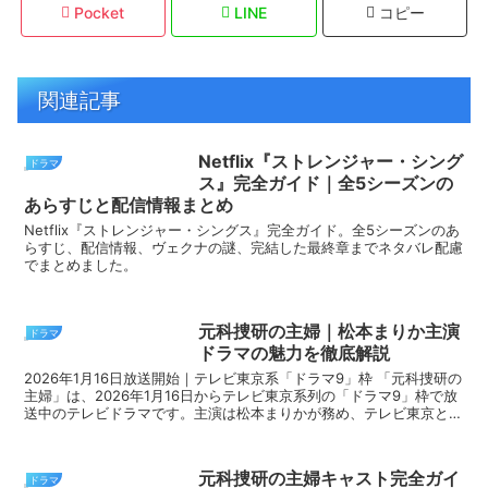
Pocket
LINE
コピー
関連記事
Netflix『ストレンジャー・シング
ドラマ
ス』完全ガイド｜全5シーズンの
あらすじと配信情報まとめ
Netflix『ストレンジャー・シングス』完全ガイド。全5シーズンのあ
らすじ、配信情報、ヴェクナの謎、完結した最終章までネタバレ配慮
でまとめました。
元科捜研の主婦｜松本まりか主演
ドラマ
ドラマの魅力を徹底解説
2026年1月16日放送開始｜テレビ東京系「ドラマ9」枠 「元科捜研の
主婦」は、2026年1月16日からテレビ東京系列の「ドラマ9」枠で放
送中のテレビドラマです。主演は松本まりかが務め、テレビ東京と講
談社が共同で原作を開発したオリジナルミ...
元科捜研の主婦キャスト完全ガイ
ドラマ