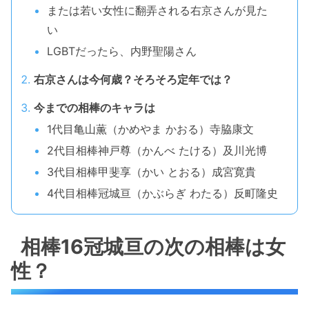
または若い女性に翻弄される右京さんが見た
い
LGBTだったら、内野聖陽さん
右京さんは今何歳？そろそろ定年では？
今までの相棒のキャラは
1代目亀山薫（かめやま かおる）寺脇康文
2代目相棒神戸尊（かんべ たける）及川光博
3代目相棒甲斐享（かい とおる）成宮寛貴
4代目相棒冠城亘（かぶらぎ わたる）反町隆史
相棒16冠城亘の次の相棒は女
性？