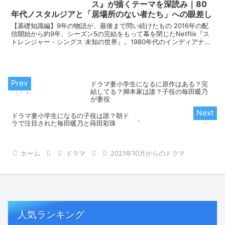
ス』が描くテーマを深読み｜80
年代ノスタルジアと「居場所のない者たち」への眼差し
【基礎知識編】9年の物語が、最後まで問い続けたもの 2016年の配
信開始から約9年、シーズン5の完結をもって幕を閉じたNetflix『ス
トレンジャー・シングス 未知の世界』。1980年代のインディアナ州
の田舎町ホーキンスを舞台に、...
ドラマ妻小学生になるに原作はある？完
結してる？脚本家は誰？子役の毎田暖乃
が妻役
ドラマ妻小学生になるの子役は誰？朝ド
ラで注目された毎田暖乃と蒔田彩珠
ホーム
ドラマ
2021年10月からのドラマ
人気ランキング