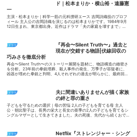
ド｜松本まりか・横山裕・遠藤憲
一
主演・松本まりか｜科学一筋の元科捜研エース 吉岡詩織役のプロフ
ィール 主人公の吉岡詩織を演じるのは松本まりかです。1984年9月
12日生まれ、東京都出身。近作はドラマ「夫の家庭を壊すまで」
（テレビ東京系）、「ミス・ターゲット」（テレビ朝日...
『再会〜Silent Truth〜』過去と
ドラマ
現在が交錯する物語|伏線回収の
巧みさを徹底分析
再会〜Silent Truth〜のストーリー展開を題材に、物語構造の緻密さ
を分析。23年前の拳銃埋葬、殺人事件の発生、万季子が容疑者に、
凶器が埋めた拳銃と判明、4人それぞれの過去が明らかに、最終回の
衝撃展開を徹底解説します。
夫に間違いありませんが描く家族
ドラマ
の絆と罪の重さ
子どもを守るための選択｜母の苦悩 2人の子どもを育てる母 主人
公・朝比聖子は、長男の栄大と長女の亜季の2人の子どもを育てるシ
ングルマザーとして生きてきました。夫の死後、先代から続くおでん
屋「あさひおでん」を切り盛りしながら、子どもたちの生...
Netflix『ストレンジャー・シング
ドラマ