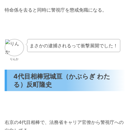
特命係を去ると同時に警視庁を懲戒免職になる。
まさかの逮捕されるって衝撃展開でした！
りんか
4代目相棒冠城亘（かぶらぎ わた
る）反町隆史
右京の4代目相棒で、法務省キャリア官僚から警視庁への