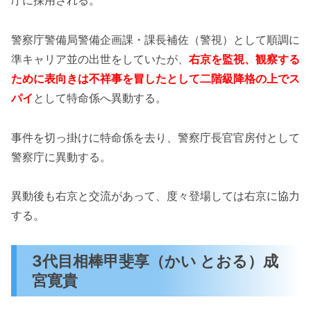
警察庁警備局警備企画課・課長補佐（警視）として順調に
準キャリア並の出世をしていたが、
右京を監視、観察する
ために表向きは不祥事を冒したとして二階級降格の上でス
パイ
として特命係へ異動する。
事件を切っ掛けに特命係を去り、警察庁長官官房付として
警察庁に異動する。
異動後も右京と交流があって、度々登場しては右京に協力
する。
3代目相棒甲斐享（かい とおる）成
宮寛貴