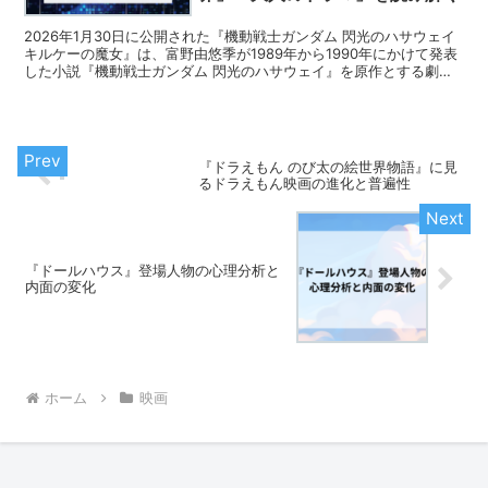
2026年1月30日に公開された『機動戦士ガンダム 閃光のハサウェイ
キルケーの魔女』は、富野由悠季が1989年から1990年にかけて発表
した小説『機動戦士ガンダム 閃光のハサウェイ』を原作とする劇場
三部作の第2部にあたる。監督は前作から続...
『ドラえもん のび太の絵世界物語』に見
るドラえもん映画の進化と普遍性
『ドールハウス』登場人物の心理分析と
内面の変化
ホーム
映画