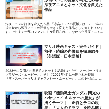
アニメ
深夜アニメとネット文化を変えた
作品
深夜アニメの評価を変えた作品 「涼宮ハルヒの憂鬱」は、2006年の
放送時から深夜アニメの評価を大きく変えた作品として知られていま
す。それまで一部のファンにしか注目されていなかった深夜アニメ
が、広く一般層にも認知されるきっかけとなりました。...
マリオ映画キャスト完全ガイド｜
アニメ
前作・続編の声優陣を徹底紹介
【英語版・日本語版】
2023年に公開され世界的大ヒットを記録した『ザ・スーパーマリオ
ブラザーズ・ムービー』、そして2026年4月に公開された続編
『ザ・スーパーマリオギャラクシー・ムービー』。この2作品は、ニ
ンテンドーの人気キャラクターたちに命を吹き込んだ豪華声...
映画『機動戦士ガンダム 閃光の
アニメ
ハサウェイ キルケーの魔女』が
描くテーマ｜「正義とテロの境
界」「大人のドラマ」を読み解く