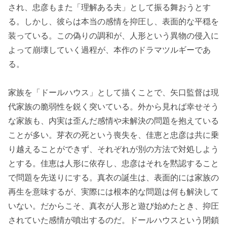
され、忠彦もまた「理解ある夫」として振る舞おうとす
る。しかし、彼らは本当の感情を抑圧し、表面的な平穏を
装っている。この偽りの調和が、人形という異物の侵入に
よって崩壊していく過程が、本作のドラマツルギーであ
る。
家族を「ドールハウス」として描くことで、矢口監督は現
代家族の脆弱性を鋭く突いている。外から見れば幸せそう
な家族も、内実は歪んだ感情や未解決の問題を抱えている
ことが多い。芽衣の死という喪失を、佳恵と忠彦は共に乗
り越えることができず、それぞれが別の方法で対処しよう
とする。佳恵は人形に依存し、忠彦はそれを黙認すること
で問題を先送りにする。真衣の誕生は、表面的には家族の
再生を意味するが、実際には根本的な問題は何も解決して
いない。だからこそ、真衣が人形と遊び始めたとき、抑圧
されていた感情が噴出するのだ。ドールハウスという閉鎖