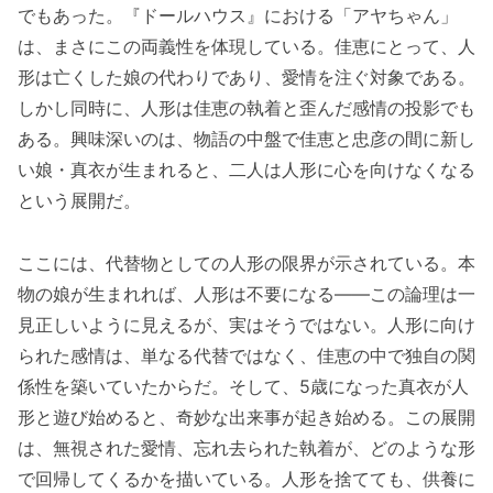
でもあった。『ドールハウス』における「アヤちゃん」
は、まさにこの両義性を体現している。佳恵にとって、人
形は亡くした娘の代わりであり、愛情を注ぐ対象である。
しかし同時に、人形は佳恵の執着と歪んだ感情の投影でも
ある。興味深いのは、物語の中盤で佳恵と忠彦の間に新し
い娘・真衣が生まれると、二人は人形に心を向けなくなる
という展開だ。
ここには、代替物としての人形の限界が示されている。本
物の娘が生まれれば、人形は不要になる——この論理は一
見正しいように見えるが、実はそうではない。人形に向け
られた感情は、単なる代替ではなく、佳恵の中で独自の関
係性を築いていたからだ。そして、5歳になった真衣が人
形と遊び始めると、奇妙な出来事が起き始める。この展開
は、無視された愛情、忘れ去られた執着が、どのような形
で回帰してくるかを描いている。人形を捨てても、供養に