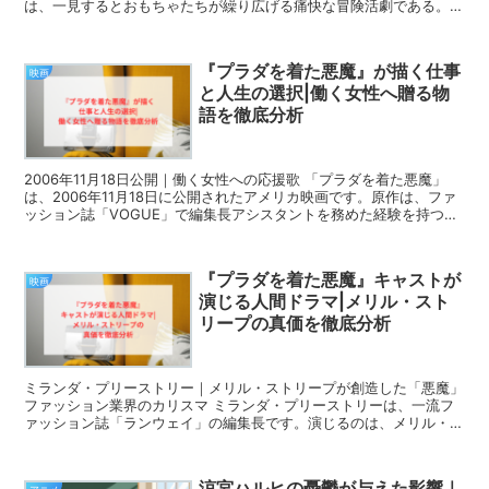
は、一見するとおもちゃたちが繰り広げる痛快な冒険活劇である。し
かし全5作を通して見返してみると、その根底には一貫...
『プラダを着た悪魔』が描く仕事
映画
と人生の選択|働く女性へ贈る物
語を徹底分析
2006年11月18日公開｜働く女性への応援歌 「プラダを着た悪魔」
は、2006年11月18日に公開されたアメリカ映画です。原作は、ファ
ッション誌「VOGUE」で編集長アシスタントを務めた経験を持つロ
ーレン・ワイズバーガーのベストセラー小...
『プラダを着た悪魔』キャストが
映画
演じる人間ドラマ|メリル・スト
リープの真価を徹底分析
ミランダ・プリーストリー｜メリル・ストリープが創造した「悪魔」
ファッション業界のカリスマ ミランダ・プリーストリーは、一流フ
ァッション誌「ランウェイ」の編集長です。演じるのは、メリル・ス
トリープ。ファッション業界に絶大な影響力を誇り、業...
涼宮ハルヒの憂鬱が与えた影響｜