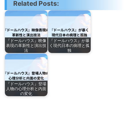
Related Posts:
『ドールハウス』映像
『ドールハウス』が暴
表現の革新性と演出技
く現代日本の病理と孤
法
独
『ドールハウス』登場
人物の心理分析と内面
の変化