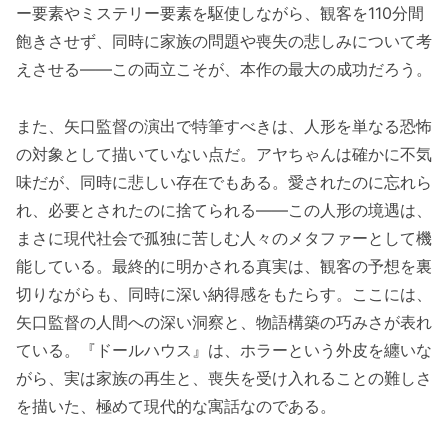
ー要素やミステリー要素を駆使しながら、観客を110分間
飽きさせず、同時に家族の問題や喪失の悲しみについて考
えさせる——この両立こそが、本作の最大の成功だろう。
また、矢口監督の演出で特筆すべきは、人形を単なる恐怖
の対象として描いていない点だ。アヤちゃんは確かに不気
味だが、同時に悲しい存在でもある。愛されたのに忘れら
れ、必要とされたのに捨てられる——この人形の境遇は、
まさに現代社会で孤独に苦しむ人々のメタファーとして機
能している。最終的に明かされる真実は、観客の予想を裏
切りながらも、同時に深い納得感をもたらす。ここには、
矢口監督の人間への深い洞察と、物語構築の巧みさが表れ
ている。『ドールハウス』は、ホラーという外皮を纏いな
がら、実は家族の再生と、喪失を受け入れることの難しさ
を描いた、極めて現代的な寓話なのである。