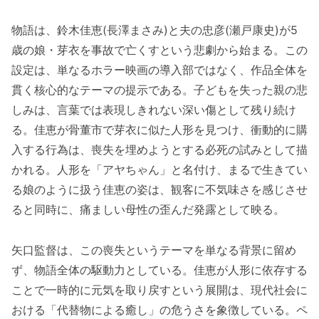
物語は、鈴木佳恵(長澤まさみ)と夫の忠彦(瀬戸康史)が5
歳の娘・芽衣を事故で亡くすという悲劇から始まる。この
設定は、単なるホラー映画の導入部ではなく、作品全体を
貫く核心的なテーマの提示である。子どもを失った親の悲
しみは、言葉では表現しきれない深い傷として残り続け
る。佳恵が骨董市で芽衣に似た人形を見つけ、衝動的に購
入する行為は、喪失を埋めようとする必死の試みとして描
かれる。人形を「アヤちゃん」と名付け、まるで生きてい
る娘のように扱う佳恵の姿は、観客に不気味さを感じさせ
ると同時に、痛ましい母性の歪んだ発露として映る。
矢口監督は、この喪失というテーマを単なる背景に留め
ず、物語全体の駆動力としている。佳恵が人形に依存する
ことで一時的に元気を取り戻すという展開は、現代社会に
おける「代替物による癒し」の危うさを象徴している。ペ