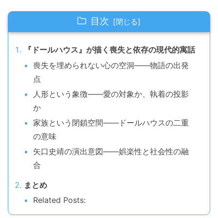
目次
『ドールハウス』が描く喪失と依存の現代的寓話
喪失を埋められない心の空洞——物語の出発
点
人形という象徴——愛の対象か、執着の投影
か
家族という閉鎖空間——ドールハウスの二重
の意味
矢口史靖の演出意図——娯楽性と社会性の融
合
まとめ
Related Posts: