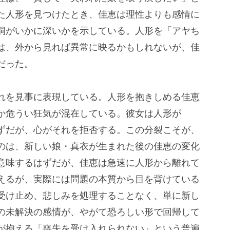
た人形を見つけたとき、佳恵は理性よりも感情に
洞がいかに深いかを示している。人形を「アヤち
は、外から見れば異常に映るかもしれないが、佳
だった。
れを見事に表現している。人形を抱きしめる佳恵
か危うい狂気が混在している。彼女は人形が
ずだが、心がそれを拒否する。この分裂こそが、
のは、新しい娘・真衣が生まれた後の佳恵の変化
意味するはずだが、佳恵は急速に人形から離れて
えるが、実際には問題の本質から目を背けている
受け止め、悲しみを処理することなく、単に新し
の未解決の感情が、やがて恐ろしい形で回帰して
が抱える「喪失を受け入れられない」という普遍