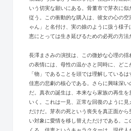
いう切実な願いにある。骨董市で芽衣に似
従う。この衝動的な購入は、彼女の心の空
ゃん」と名付け、実の娘のように扱う様子
恵にとっては生き延びるための必死の方法
長澤まさみの演技は、この微妙な心理の揺
の表情には、母性の温かさと同時に、どこ
「物」であることを頭では理解しているは
佳恵の悲劇の核心である。さらに興味深い
だ。真衣の誕生は、本来なら家族の再生を
いく。これは一見、正常な回復のように見
だけだ。芽衣の死という喪失を真正面から
い対象に愛情を移し替えただけである。こ
くる。佳恵というキャラクターは、現代人