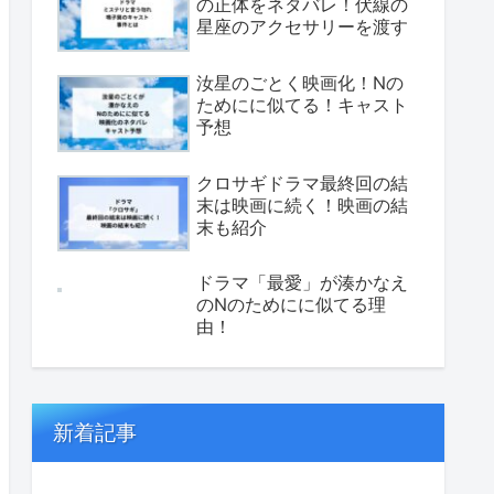
の正体をネタバレ！伏線の
星座のアクセサリーを渡す
汝星のごとく映画化！Nの
ためにに似てる！キャスト
予想
クロサギドラマ最終回の結
末は映画に続く！映画の結
末も紹介
ドラマ「最愛」が湊かなえ
のNのためにに似てる理
由！
新着記事