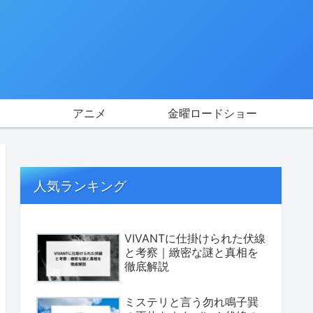
アニメ
金曜ロードショー
人気ランキング
VIVANTに仕掛けられた伏線
と考察｜緻密な謎と真相を
徹底解説
ミステリと言う勿れ鳴子巽