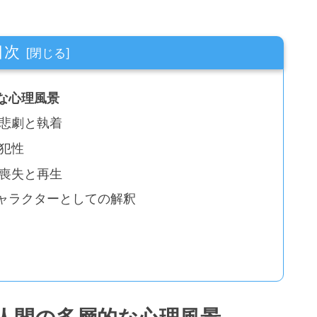
目次
な心理風景
悲劇と執着
犯性
喪失と再生
キャラクターとしての解釈