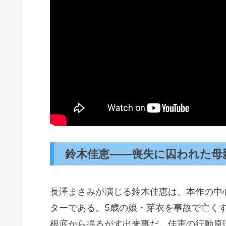
鈴木佳恵——喪失に囚われた母
長澤まさみが演じる鈴木佳恵は、本作の中
ターである。5歳の娘・芽衣を事故で亡く
根底から揺るがす出来事だ。佳恵の行動原