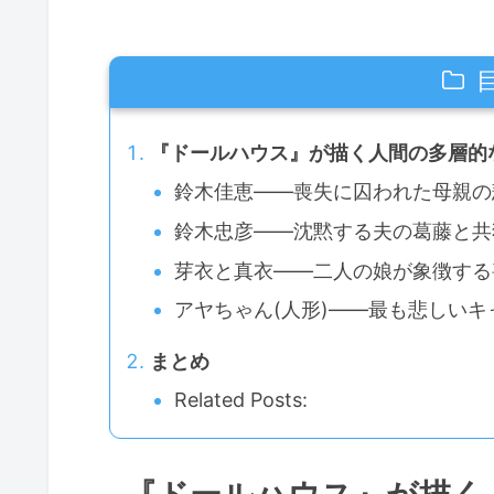
『ドールハウス』が描く人間の多層的
鈴木佳恵——喪失に囚われた母親の
鈴木忠彦——沈黙する夫の葛藤と共
芽衣と真衣——二人の娘が象徴する
アヤちゃん(人形)——最も悲しい
まとめ
Related Posts: