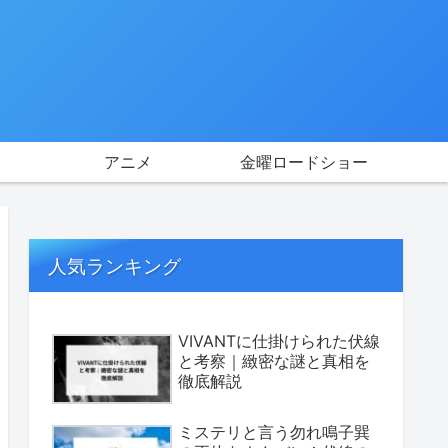
アニメ
金曜ロードショー
人気ランキング
VIVANTに仕掛けられた伏線
と考察｜緻密な謎と真相を
徹底解説
ミステリと言う勿れ鳴子巽