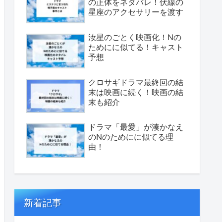
の正体をネタバレ！伏線の
星座のアクセサリーを渡す
汝星のごとく映画化！Nの
ためにに似てる！キャスト
予想
クロサギドラマ最終回の結
末は映画に続く！映画の結
末も紹介
ドラマ「最愛」が湊かなえ
のNのためにに似てる理
由！
新着記事