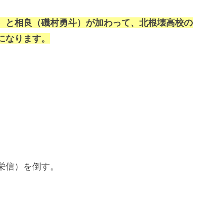
）と相良（磯村勇斗）が加わって、北根壊高校の
になります。
栄信）を倒す。