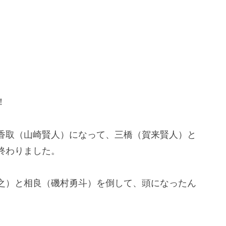
！
香取（山崎賢人）になって、三橋（賀来賢人）と
終わりました。
之）と相良（磯村勇斗）を倒して、頭になったん