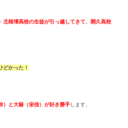
・
北根壊高校の生徒が引っ越してきて、開久高校
ひどかった！
弥）と大嶽（栄信）が好き勝手
します。