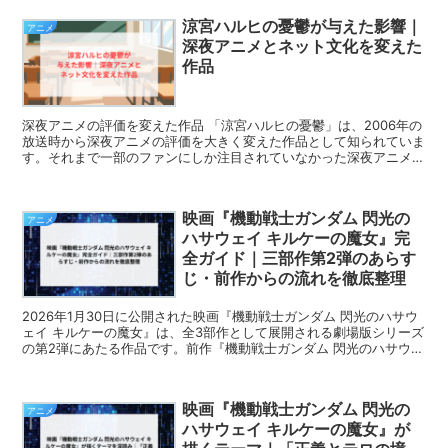
涼宮ハルヒの憂鬱が与えた影響｜
アニメ
深夜アニメとネット文化を変えた
作品
深夜アニメの評価を変えた作品 「涼宮ハルヒの憂鬱」は、2006年の
放送時から深夜アニメの評価を大きく変えた作品として知られていま
す。それまで一部のファンにしか注目されていなかった深夜アニメ
が、広く一般層にも認知されるきっかけとなりました。...
映画『機動戦士ガンダム 閃光の
アニメ
ハサウェイ キルケーの魔女』完
全ガイド｜三部作第2弾のあらす
じ・前作からの流れを徹底整理
2026年1月30日に公開された映画『機動戦士ガンダム 閃光のハサウ
ェイ キルケーの魔女』は、全3部作として展開される劇場版シリーズ
の第2弾にあたる作品です。前作『機動戦士ガンダム 閃光のハサウェ
イ』から実に5年近い時を経ての続編公開となっ...
映画『機動戦士ガンダム 閃光の
アニメ
ハサウェイ キルケーの魔女』が