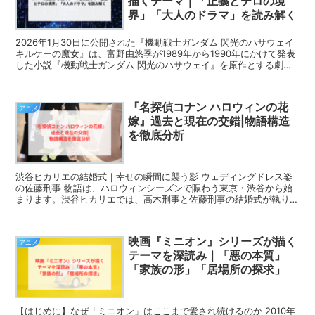
描くテーマ｜「正義とテロの境
界」「大人のドラマ」を読み解く
2026年1月30日に公開された『機動戦士ガンダム 閃光のハサウェイ
キルケーの魔女』は、富野由悠季が1989年から1990年にかけて発表
した小説『機動戦士ガンダム 閃光のハサウェイ』を原作とする劇場
三部作の第2部にあたる。監督は前作から続...
『名探偵コナン ハロウィンの花
アニメ
嫁』過去と現在の交錯|物語構造
を徹底分析
渋谷ヒカリエの結婚式｜幸せの瞬間に襲う影 ウェディングドレス姿
の佐藤刑事 物語は、ハロウィンシーズンで賑わう東京・渋谷から始
まります。渋谷ヒカリエでは、高木刑事と佐藤刑事の結婚式が執り行
われていました。 ウェディングドレスに身を包んだ佐...
映画『ミニオン』シリーズが描く
アニメ
テーマを深読み｜「悪の本質」
「家族の形」「居場所の探求」
【はじめに】なぜ「ミニオン」はここまで愛され続けるのか 2010年