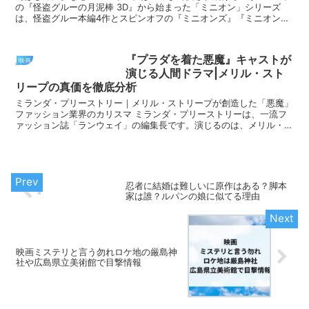
の『怪盗グルーの月泥棒 3D』から始まった「ミニオン」シリーズ
は、怪盗グルー本編4作とスピンオフの『ミニオンズ』『ミニオンズ
フィーバー』を含め、世界中で社会現象と呼べるほど...
『プラダを着た悪魔』キャストが
映画
演じる人間ドラマ|メリル・スト
リープの真価を徹底分析
ミランダ・プリーストリー｜メリル・ストリープが創造した「悪魔」
ファッション業界のカリスマ ミランダ・プリーストリーは、一流フ
ァッション誌「ランウェイ」の編集長です。演じるのは、メリル・ス
トリープ。ファッション業界に絶大な影響力を誇り、業...
忍者に結婚は難しいに原作はある？脚本
家は誰？ルパンの娘に似てる理由
映画ミステリと言う勿れロケ地の厳島神
社や広島県立美術館で目撃情報