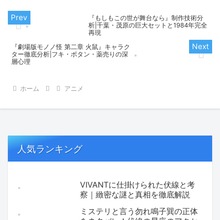
『もしもこの世が舞台なら』制作技術分
析|千葉・茂原の巨大セットと1984年完全
再現
『劇場版モノノ怪 第二章 火鼠』キャラク
ター徹底分析|フキ・ボタン・薬売りの深
層心理
ホーム
アニメ
人気ランキング
VIVANTに仕掛けられた伏線と考
察｜緻密な謎と真相を徹底解説
ミステリと言う勿れ鳴子巽の正体