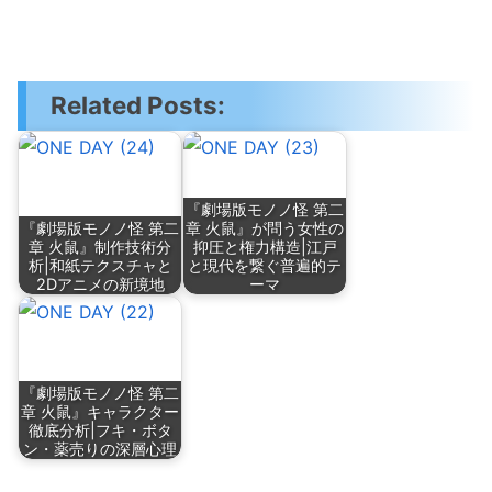
Related Posts:
『劇場版モノノ怪 第二
『劇場版モノノ怪 第二
章 火鼠』が問う女性の
章 火鼠』制作技術分
抑圧と権力構造|江戸
析|和紙テクスチャと
と現代を繋ぐ普遍的テ
2Dアニメの新境地
ーマ
『劇場版モノノ怪 第二
章 火鼠』キャラクター
徹底分析|フキ・ボタ
ン・薬売りの深層心理