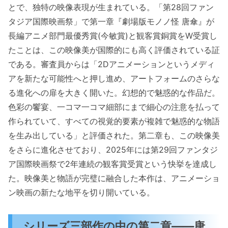
とで、独特の映像表現が生まれている。「第28回ファン
タジア国際映画祭」で第一章『劇場版モノノ怪 唐傘』が
長編アニメ部門最優秀賞(今敏賞)と観客賞銅賞をW受賞し
たことは、この映像美が国際的にも高く評価されている証
である。審査員からは「2Dアニメーションというメディ
アを新たな可能性へと押し進め、アートフォームのさらな
る進化への扉を大きく開いた。幻想的で魅惑的な作品だ。
色彩の饗宴、一コマ一コマ細部にまで細心の注意を払って
作られていて、すべての視覚的要素が複雑で魅惑的な物語
を生み出している」と評価された。第二章も、この映像美
をさらに進化させており、2025年には第29回ファンタジ
ア国際映画祭で2年連続の観客賞受賞という快挙を達成し
た。映像美と物語が完璧に融合した本作は、アニメーショ
ン映画の新たな地平を切り開いている。
シリーズ三部作の中の第二章——唐