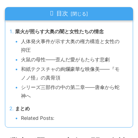
目次
業火が照らす大奥の闇と女性たちの情念
人体発火事件が示す大奥の権力構造と女性の
抑圧
火鼠の母性——歪んだ愛がもたらす悲劇
和紙テクスチャの絢爛豪華な映像美——『モ
ノノ怪』の真骨頂
シリーズ三部作の中の第二章——唐傘から蛇
神へ
まとめ
Related Posts: