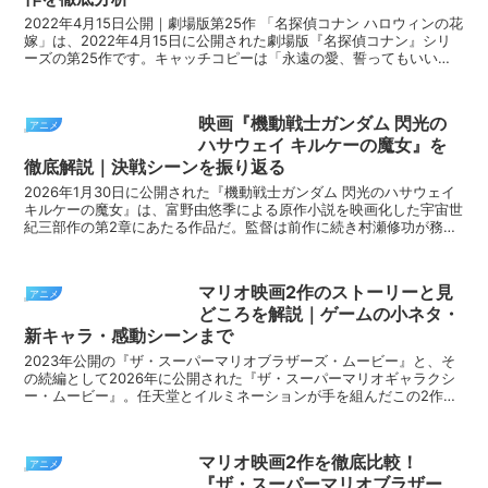
2022年4月15日公開｜劇場版第25作 「名探偵コナン ハロウィンの花
嫁」は、2022年4月15日に公開された劇場版『名探偵コナン』シリ
ーズの第25作です。キャッチコピーは「永遠の愛、誓ってもいいよ
ね？」「真実を守り抜け─ 火が灯された...
映画『機動戦士ガンダム 閃光の
アニメ
ハサウェイ キルケーの魔女』を
徹底解説｜決戦シーンを振り返る
2026年1月30日に公開された『機動戦士ガンダム 閃光のハサウェイ
キルケーの魔女』は、富野由悠季による原作小説を映画化した宇宙世
紀三部作の第2章にあたる作品だ。監督は前作に続き村瀬修功が務
め、公開から29日間で興行収入22.4億円を突...
マリオ映画2作のストーリーと見
アニメ
どころを解説｜ゲームの小ネタ・
新キャラ・感動シーンまで
2023年公開の『ザ・スーパーマリオブラザーズ・ムービー』と、そ
の続編として2026年に公開された『ザ・スーパーマリオギャラクシ
ー・ムービー』。任天堂とイルミネーションが手を組んだこの2作
は、原作ゲームへの敬意を込めた小ネタの数々と、兄...
マリオ映画2作を徹底比較！
アニメ
『ザ・スーパーマリオブラザー