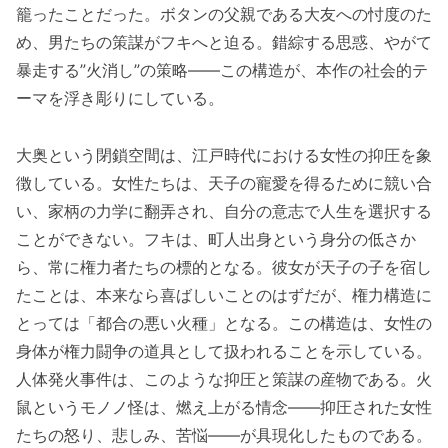
籠ったことだった。ボタンの父親である大友への忖度のた
め、男たちの策謀がフキへと迫る。錯綜する思惑、やがて
暴走する”火消し”の策略——この構造が、本作の社会的テ
ーマを浮き彫りにしている。
大奥という閉鎖空間は、江戸時代における女性の抑圧を象
徴している。女性たちは、天子の寵愛を得るために競い合
い、家柄の力学に翻弄され、自分の意志で人生を選択する
ことができない。フキは、町人出身という身分の低さか
ら、常に権力者たちの標的となる。彼女が天子の子を宿し
たことは、本来なら喜ばしいことのはずだが、権力構造に
とっては「都合の悪い火種」となる。この構造は、女性の
身体が権力闘争の道具として扱われることを示している。
人体発火事件は、このような抑圧と策謀の産物である。火
鼠というモノノ怪は、燃え上がる情念——抑圧された女性
たちの怒り、悲しみ、苦悩——が具現化したものである。