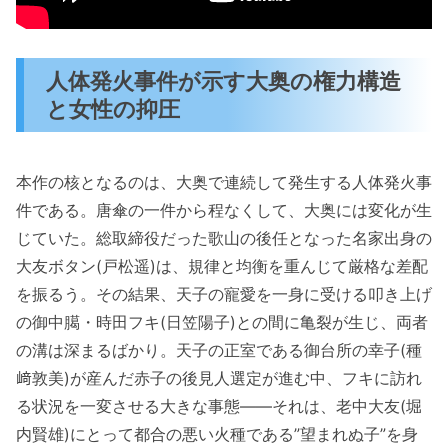
人体発火事件が示す大奥の権力構造
と女性の抑圧
本作の核となるのは、大奥で連続して発生する人体発火事
件である。唐傘の一件から程なくして、大奥には変化が生
じていた。総取締役だった歌山の後任となった名家出身の
大友ボタン(戸松遥)は、規律と均衡を重んじて厳格な差配
を振るう。その結果、天子の寵愛を一身に受ける叩き上げ
の御中臈・時田フキ(日笠陽子)との間に亀裂が生じ、両者
の溝は深まるばかり。天子の正室である御台所の幸子(種
﨑敦美)が産んだ赤子の後見人選定が進む中、フキに訪れ
る状況を一変させる大きな事態——それは、老中大友(堀
内賢雄)にとって都合の悪い火種である”望まれぬ子”を身