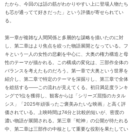
たから、今回のは話の筋がわかりやすい上に登場人物たち
も芯が通ってて好きだった」という評価が寄せられてい
る。
第一章が複雑な人間関係と多層的な謀略を描いたのに対
し、第二章はより焦点を絞った物語展開となっている。フ
キという一人の女性の悲劇を中心に、大奥の権力構造と母
性のテーマが描かれる。この構成の変化は、三部作全体の
バランスを考えたものだろう。第一章で大奥という世界を
紹介し、第二章で特定のテーマを深掘りし、第三章で全体
を総括する——この流れが見えてくる。初日満足度ランキ
ングで1位を獲得し、観客からは「シリーズ屈指のカタル
シス」「2025年頑張ったご褒美みたいな映画」と高く評
価されている。上映時間は74分と比較的短いが、密度の
濃い物語が展開される。第三章「蛇神」の公開が待たれる
中、第二章は三部作の中核として重要な役割を果たしてい