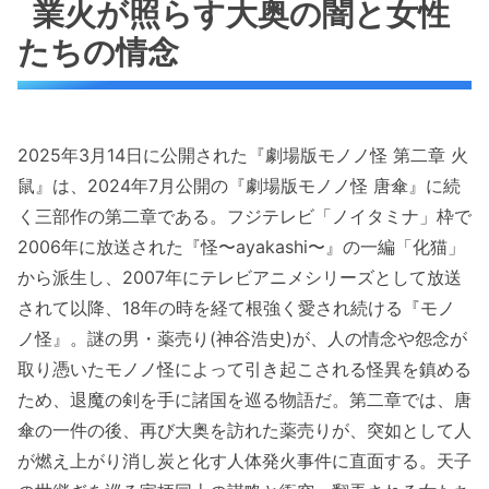
業火が照らす大奥の闇と女性
たちの情念
2025年3月14日に公開された『劇場版モノノ怪 第二章 火
鼠』は、2024年7月公開の『劇場版モノノ怪 唐傘』に続
く三部作の第二章である。フジテレビ「ノイタミナ」枠で
2006年に放送された『怪〜ayakashi〜』の一編「化猫」
から派生し、2007年にテレビアニメシリーズとして放送
されて以降、18年の時を経て根強く愛され続ける『モノ
ノ怪』。謎の男・薬売り(神谷浩史)が、人の情念や怨念が
取り憑いたモノノ怪によって引き起こされる怪異を鎮める
ため、退魔の剣を手に諸国を巡る物語だ。第二章では、唐
傘の一件の後、再び大奥を訪れた薬売りが、突如として人
が燃え上がり消し炭と化す人体発火事件に直面する。天子