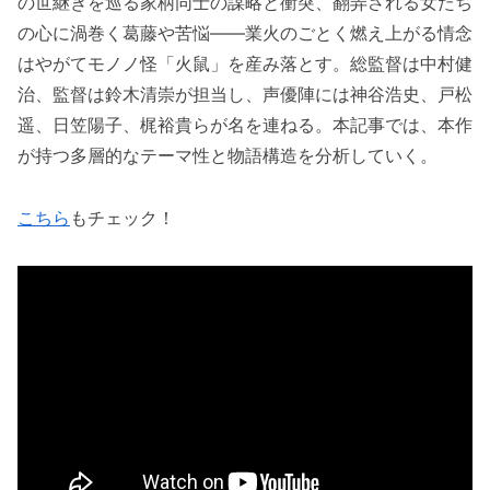
の世継ぎを巡る家柄同士の謀略と衝突、翻弄される女たち
の心に渦巻く葛藤や苦悩——業火のごとく燃え上がる情念
はやがてモノノ怪「火鼠」を産み落とす。総監督は中村健
治、監督は鈴木清崇が担当し、声優陣には神谷浩史、戸松
遥、日笠陽子、梶裕貴らが名を連ねる。本記事では、本作
が持つ多層的なテーマ性と物語構造を分析していく。
こちら
もチェック！