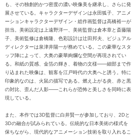
も、その独創的かつ密度の濃い映像美を継承し、さらに発
展させている。キャラクターデザインは永田狐子、アニメ
ーションキャラクターデザイン・総作画監督は高橋裕一が
担当。美術設定は上遠野洋一、美術監督は倉本章と斎藤陽
子、美術監修は倉橋隆、色彩設計は辻田邦夫、ビジュアル
ディレクターは泉津井陽一が務めている。この豪華なスタ
ッフ陣によって、大奥の豪華絢爛な空間が再現されてい
る。和紙の質感、金箔の輝き、着物の文様——細部まで作
り込まれた映像は、観客を江戸時代の大奥へと誘う。特に
印象的なのは、火鼠の描写である。燃え上がる炎、赤と黒
の対比、歪んだ人影——これらが恐怖と美しさを同時に表
現している。
また、本作では3D監督に白井賢一が参加しており、2Dと
3Dの融合が試みられている。伝統的な日本美術の様式を
保ちながら、現代的なアニメーション技術を取り入れるこ