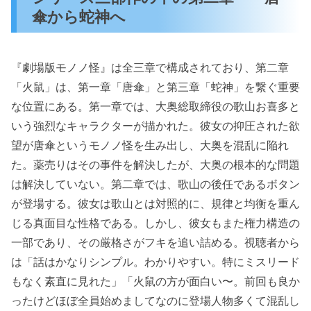
傘から蛇神へ
『劇場版モノノ怪』は全三章で構成されており、第二章
「火鼠」は、第一章「唐傘」と第三章「蛇神」を繋ぐ重要
な位置にある。第一章では、大奥総取締役の歌山お喜多と
いう強烈なキャラクターが描かれた。彼女の抑圧された欲
望が唐傘というモノノ怪を生み出し、大奥を混乱に陥れ
た。薬売りはその事件を解決したが、大奥の根本的な問題
は解決していない。第二章では、歌山の後任であるボタン
が登場する。彼女は歌山とは対照的に、規律と均衡を重ん
じる真面目な性格である。しかし、彼女もまた権力構造の
一部であり、その厳格さがフキを追い詰める。視聴者から
は「話はかなりシンプル。わかりやすい。特にミスリード
もなく素直に見れた」「火鼠の方が面白い〜。前回も良か
ったけどほぼ全員始めましてなのに登場人物多くて混乱し