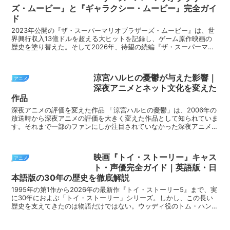
ズ・ムービー』と『ギャラクシー・ムービー』完全ガイ
ド
2023年公開の『ザ・スーパーマリオブラザーズ・ムービー』は、世
界興行収入13億ドルを超える大ヒットを記録し、ゲーム原作映画の
歴史を塗り替えた。そして2026年、待望の続編『ザ・スーパーマリ
オギャラクシー・ムービー』が公開され、前作を上...
涼宮ハルヒの憂鬱が与えた影響｜
アニメ
深夜アニメとネット文化を変えた
作品
深夜アニメの評価を変えた作品 「涼宮ハルヒの憂鬱」は、2006年の
放送時から深夜アニメの評価を大きく変えた作品として知られていま
す。それまで一部のファンにしか注目されていなかった深夜アニメ
が、広く一般層にも認知されるきっかけとなりました。...
映画『トイ・ストーリー』キャス
アニメ
ト・声優完全ガイド｜英語版・日
本語版の30年の歴史を徹底解説
1995年の第1作から2026年の最新作『トイ・ストーリー5』まで、実
に30年におよぶ「トイ・ストーリー」シリーズ。しかし、この長い
歴史を支えてきたのは物語だけではない。ウッディ役のトム・ハンク
スと日本語版の唐沢寿明のように、四半世紀以...