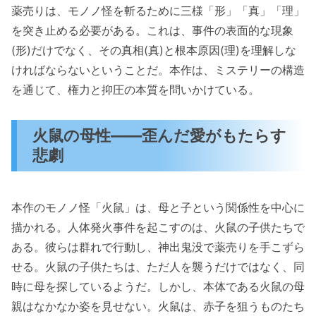
薬売りは、モノノ怪を斬るために三様「形」「真」「理」
を突き止める必要がある。これは、事件の表面的な現象
(形)だけでなく、その真相(真)と根本原因(理)を理解しな
ければならないということだ。本作は、ミステリーの構造
を通じて、権力と抑圧の本質を問いかけている。
火鼠の母性——歪んだ愛がもたらす
悲劇
本作のモノノ怪「火鼠」は、母と子という関係性を中心に
描かれる。人体発火事件を起こすのは、火鼠の子供たちで
ある。彼らは群れで行動し、神出鬼没で薬売りを手こずら
せる。火鼠の子供たちは、ただ人を襲うだけではなく、同
時に母を探しているようだ。しかし、本体である火鼠の母
親はなかなか姿を見せない。火鼠は、赤子を狙うものたち