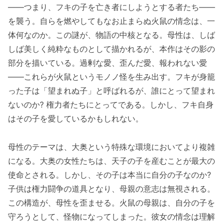
——つまり、フキの子を亡き者にしようとする者たち——
を襲う。自らを燃やしてもなお止まらぬ火鼠の情念は、一
体何なのか。この謎が、物語の中核となる。母性は、しば
しば美しく純粋なものとして描かれるが、本作はその影の
部分を描いている。過剰な愛、歪んだ愛、報われない愛
——これらが火鼠というモノノ怪を生み出す。フキが身籠
った子は「望まれぬ子」と呼ばれるが、誰にとって望まれ
ないのか? 権力者たちにとってである。しかし、フキ自身
はその子を愛しているかもしれない。
母性のテーマは、大奥という特殊な環境においてより複雑
になる。大奥の女性たちは、天子の子を産むことが最大の
使命とされる。しかし、その子は本当に自分の子なのか?
子供は権力闘争の道具となり、母親の意志は無視される。
この構造が、母性を歪ませる。火鼠の母親は、自分の子を
守ろうとして、怪物になってしまった。彼女の情念は理解