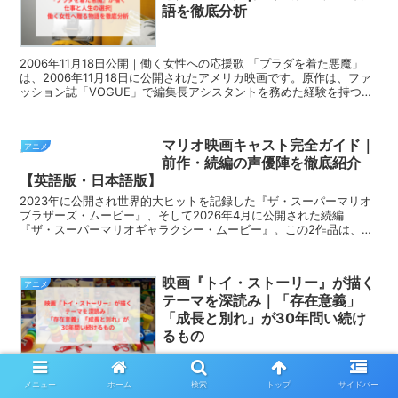
語を徹底分析
2006年11月18日公開｜働く女性への応援歌 「プラダを着た悪魔」
は、2006年11月18日に公開されたアメリカ映画です。原作は、ファ
ッション誌「VOGUE」で編集長アシスタントを務めた経験を持つロ
ーレン・ワイズバーガーのベストセラー小...
マリオ映画キャスト完全ガイド｜
アニメ
前作・続編の声優陣を徹底紹介
【英語版・日本語版】
2023年に公開され世界的大ヒットを記録した『ザ・スーパーマリオ
ブラザーズ・ムービー』、そして2026年4月に公開された続編
『ザ・スーパーマリオギャラクシー・ムービー』。この2作品は、ニ
ンテンドーの人気キャラクターたちに命を吹き込んだ豪華声...
映画『トイ・ストーリー』が描く
アニメ
テーマを深読み｜「存在意義」
「成長と別れ」が30年問い続け
るもの
映画『トイ・ストーリー』が描くテーマを深読み｜「存在意義」「成
長と別れ」が30年問い続けるもの 「トイ・ストーリー」シリーズ
メニュー
ホーム
検索
トップ
サイドバー