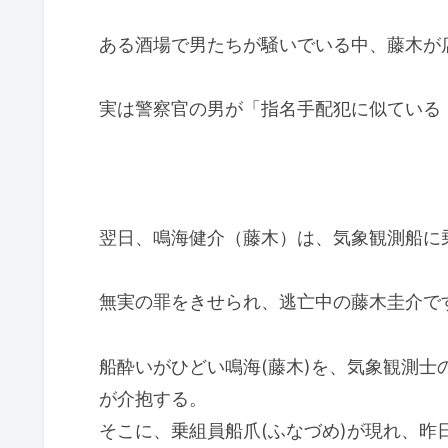
ある酒場で男たちが騒いでいる中、藤木が
実は警察官の男が「指名手配犯に似ている
翌日、鳴海健介（藤木）は、気象観測船に
無実の罪をきせられ、逃亡中の藤木圭介で
船酔いがひどい鳴海(藤木)を、気象観測士
が介抱する。
そこに、乗組員船爪(ふなづめ)が現れ、昨