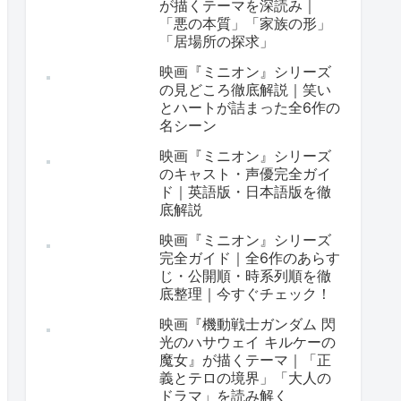
が描くテーマを深読み｜
「悪の本質」「家族の形」
「居場所の探求」
映画『ミニオン』シリーズ
の見どころ徹底解説｜笑い
とハートが詰まった全6作の
名シーン
映画『ミニオン』シリーズ
のキャスト・声優完全ガイ
ド｜英語版・日本語版を徹
底解説
映画『ミニオン』シリーズ
完全ガイド｜全6作のあらす
じ・公開順・時系列順を徹
底整理｜今すぐチェック！
映画『機動戦士ガンダム 閃
光のハサウェイ キルケーの
魔女』が描くテーマ｜「正
義とテロの境界」「大人の
ドラマ」を読み解く