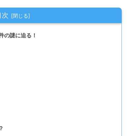
目次
事件の謎に迫る！
？