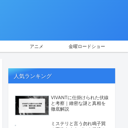
アニメ
金曜ロードショー
人気ランキング
VIVANTに仕掛けられた伏線
と考察｜緻密な謎と真相を
徹底解説
ミステリと言う勿れ鳴子巽