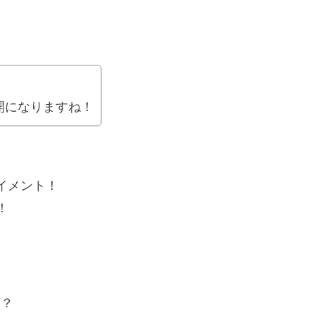
開になりますね！
イメント！
！
何？