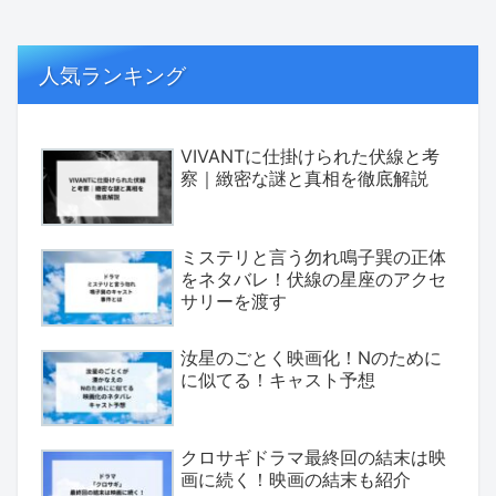
人気ランキング
VIVANTに仕掛けられた伏線と考
察｜緻密な謎と真相を徹底解説
ミステリと言う勿れ鳴子巽の正体
をネタバレ！伏線の星座のアクセ
サリーを渡す
汝星のごとく映画化！Nのために
に似てる！キャスト予想
クロサギドラマ最終回の結末は映
画に続く！映画の結末も紹介