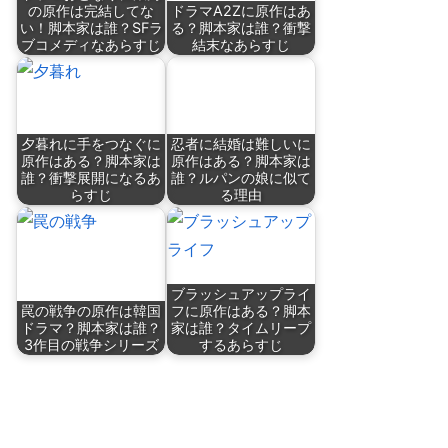
の原作は完結してな
ドラマA2Zに原作はあ
い！脚本家は誰？SFラ
る？脚本家は誰？衝撃
ブコメディなあらすじ
結末なあらすじ
夕暮れに手をつなぐに
忍者に結婚は難しいに
原作はある？脚本家は
原作はある？脚本家は
誰？衝撃展開になるあ
誰？ルパンの娘に似て
らすじ
る理由
ブラッシュアップライ
罠の戦争の原作は韓国
フに原作はある？脚本
ドラマ？脚本家は誰？
家は誰？タイムリープ
3作目の戦争シリーズ
するあらすじ