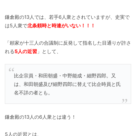
鎌倉殿の13人では、若手6人衆とされていますが、史実で
は5人衆で
北条頼時と時連がいない！！！
「頼家が十三人の合議制に反発して指名した目通りが許さ
れる
5人の近習
」として、
比企宗員・和田朝盛・中野能成・細野四郎。又
は、和田朝盛及び細野四郎に替えて比企時員と氏
名不詳の者とも。
鎌倉殿の13人の6人衆とは違う！
5人の近習とは、