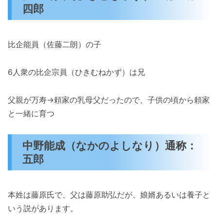
四郎
比企能員（佐藤二朗）の子
6人衆の比企宗員（ひきむねかず）は兄
父親が万寿→頼家の乳母父だったので、子供の頃から頼家
と一緒に育つ
中野能成（なかのよしなり）通称：
五郎
本姓は藤原氏で、父は藤原助弘だが、娘婿あるいは養子と
いう説があります。