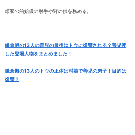
頼家の的始儀の射手や狩の供を務める。
鎌倉殿の13人の善児の最後はトウに復讐される？善児死
した登場人物をまとめました！
鎌倉殿の13人のトウの正体は村娘で善児の弟子！目的は
復讐？