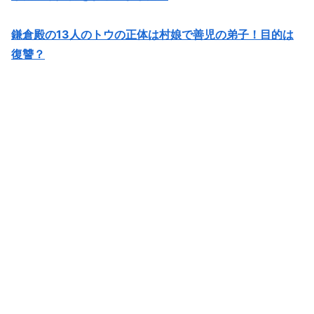
鎌倉殿の13人のトウの正体は村娘で善児の弟子！目的は
復讐？