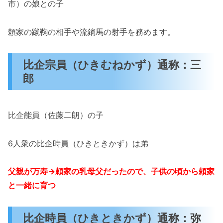
市）の娘との子
頼家の蹴鞠の相手や流鏑馬の射手を務めます。
比企宗員（ひきむねかず）通称：三
郎
比企能員（佐藤二朗）の子
6人衆の比企時員（ひきときかず）は弟
父親が万寿→頼家の乳母父だったので、子供の頃から頼家
と一緒に育つ
比企時員（ひきときかず）通称：弥