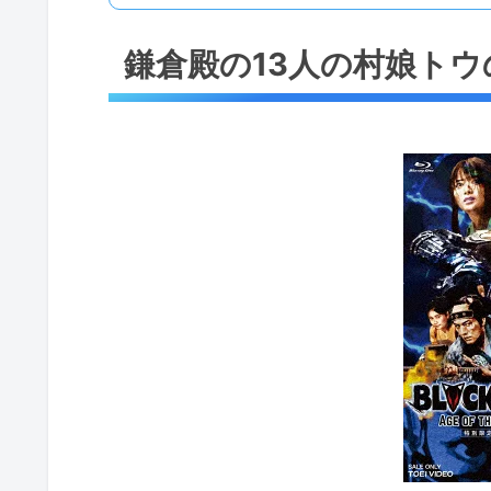
鎌倉殿の13人の村娘ト