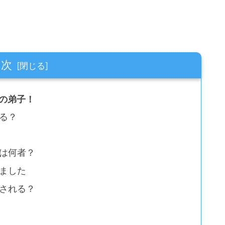
目次
の弟子！
る？
は何者？
ました
される？