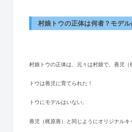
村娘トウの正体は何者？モデル
村娘トウの正体は、元々は村娘で、善児（
トウは善児に育てられた！
トウにモデルはいない。
善児（梶原善）と同じようにオリジナルキ