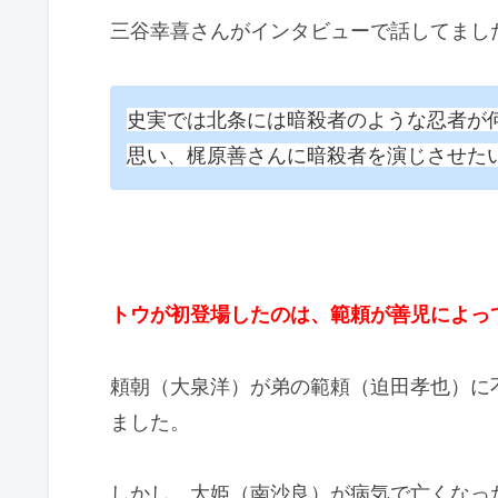
三谷幸喜さんがインタビューで話してまし
史実では北条には暗殺者のような忍者が
思い、梶原善さんに暗殺者を演じさせた
トウが初登場したのは、範頼が善児によっ
頼朝（大泉洋）が弟の範頼（迫田孝也）に
ました。
しかし、大姫（南沙良）が病気で亡くなっ