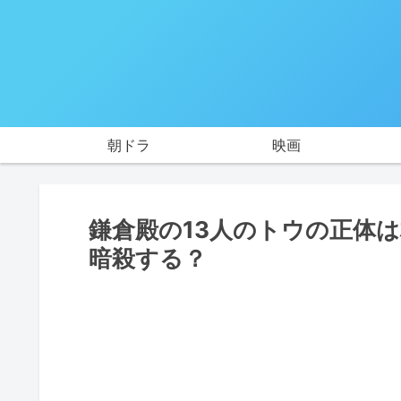
朝ドラ
映画
鎌倉殿の13人のトウの正体
暗殺する？