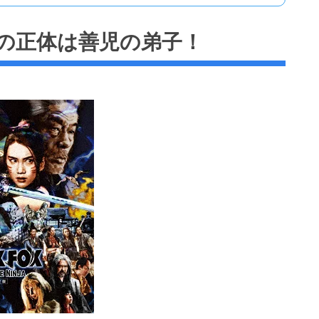
ウの正体は善児の弟子！