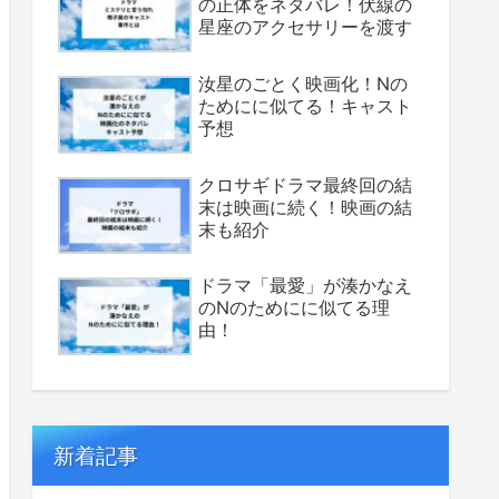
の正体をネタバレ！伏線の
星座のアクセサリーを渡す
汝星のごとく映画化！Nの
ためにに似てる！キャスト
予想
クロサギドラマ最終回の結
末は映画に続く！映画の結
末も紹介
ドラマ「最愛」が湊かなえ
のNのためにに似てる理
由！
新着記事