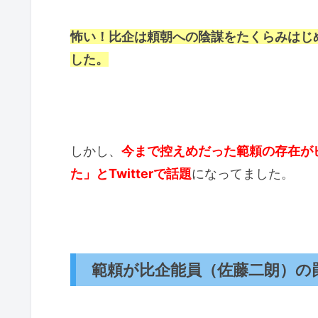
怖い！比企は頼朝への陰謀をたくらみはじ
した。
しかし、
今まで控えめだった範頼の存在が
た」とTwitterで話題
になってました。
範頼が比企能員（佐藤二朗）の