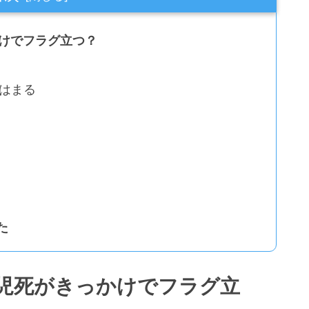
かけでフラグ立つ？
はまる
た
善児死がきっかけでフラグ立