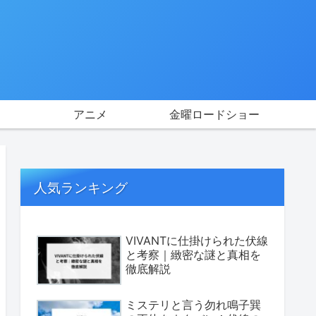
アニメ
金曜ロードショー
人気ランキング
VIVANTに仕掛けられた伏線
と考察｜緻密な謎と真相を
徹底解説
ミステリと言う勿れ鳴子巽