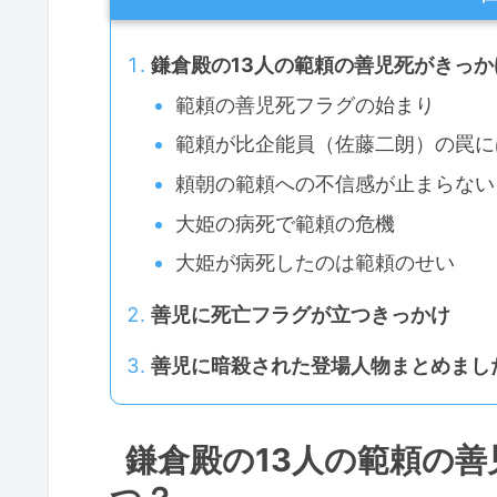
鎌倉殿の13人の範頼の善児死がきっ
範頼の善児死フラグの始まり
範頼が比企能員（佐藤二朗）の罠に
頼朝の範頼への不信感が止まらない
大姫の病死で範頼の危機
大姫が病死したのは範頼のせい
善児に死亡フラグが立つきっかけ
善児に暗殺された登場人物まとめまし
鎌倉殿の13人の範頼の