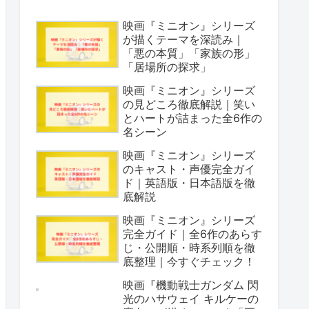
映画『ミニオン』シリーズ
が描くテーマを深読み｜
「悪の本質」「家族の形」
「居場所の探求」
映画『ミニオン』シリーズ
の見どころ徹底解説｜笑い
とハートが詰まった全6作の
名シーン
映画『ミニオン』シリーズ
のキャスト・声優完全ガイ
ド｜英語版・日本語版を徹
底解説
映画『ミニオン』シリーズ
完全ガイド｜全6作のあらす
じ・公開順・時系列順を徹
底整理｜今すぐチェック！
映画『機動戦士ガンダム 閃
光のハサウェイ キルケーの