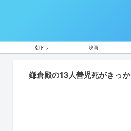
朝ドラ
映画
鎌倉殿の13人善児死がきっ