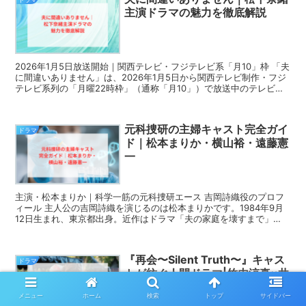
主演ドラマの魅力を徹底解説
2026年1月5日放送開始｜関西テレビ・フジテレビ系「月10」枠 「夫
に間違いありません」は、2026年1月5日から関西テレビ制作・フジ
テレビ系列の「月曜22時枠」（通称「月10」）で放送中のテレビド
ラマです。主演は松下奈緒が務めています...
元科捜研の主婦キャスト完全ガイ
ドラマ
ド｜松本まりか・横山裕・遠藤憲
一
主演・松本まりか｜科学一筋の元科捜研エース 吉岡詩織役のプロフ
ィール 主人公の吉岡詩織を演じるのは松本まりかです。1984年9月
12日生まれ、東京都出身。近作はドラマ「夫の家庭を壊すまで」
（テレビ東京系）、「ミス・ターゲット」（テレビ朝日...
『再会〜Silent Truth〜』キャス
ドラマ
トが紡ぐ人間ドラマ|竹内涼真×井
上真央を徹底分析
メニュー
ホーム
検索
トップ
サイドバー