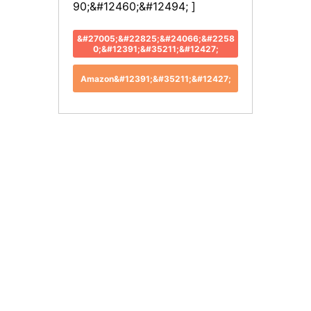
90;&#12460;&#12494; ]
&#27005;&#22825;&#24066;&#2258
0;&#12391;&#35211;&#12427;
Amazon&#12391;&#35211;&#12427;