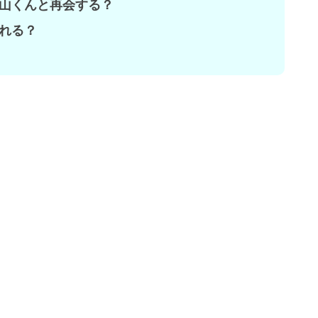
山くんと再会する？
れる？