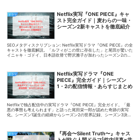
するのではなく、ドラマのために一から企画を立ち上げた...
Netflix実写『ONE PIECE』キャ
ドラマ
スト完全ガイド｜麦わらの一味・
シーズン2新キャストを徹底紹介
SEOメタディスクリプション: Netflix実写ドラマ『ONE PIECE』の全
キャストを徹底解説。「ルフィがこの世に存在した」と尾田が驚いた
イニャキ・ゴドイ、日本語吹替で野沢雅子が加わったシーズン2の豪
華キャスト陣まで詳しく紹介します。
Netflix実写ドラマ『ONE
ドラマ
PIECE』完全ガイド｜シーズン
1・2の配信情報・あらすじまとめ
Netflixで独占配信中の実写ドラマ『ONE PIECE』完全ガイド。「最
悪の事態も考えられます」と語った尾田栄一郎が認めた奇跡の実写
化。シーズン1誕生の経緯からシーズン2の世界記録、シーズン3決定
までを徹底解説します。
『再会〜Silent Truth〜』キャス
ドラマ
トが紡ぐ人間ドラマ|竹内涼真×井