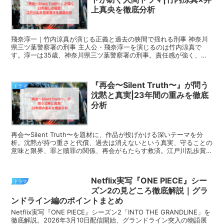
上真央を徹底分析
飛奈淳一｜竹内涼真が演じる正義と過去の狭間で揺れる刑事 神奈川
県三ツ葉警察署の刑事 主人公・飛奈淳一を演じるのは竹内涼真で
す。淳一は35歳、神奈川県三ツ葉警察署の刑事。責任感が強く、正
義感のある人物です。 しかし、彼には23年前の秘密が...
『再会〜Silent Truth〜』が問う
ドラマ
沈黙と真実|23年間の重みを徹底
分析
再会〜Silent Truth〜を題材に、作品が投げかける深いテーマを分
析。沈黙が持つ重さと代償、過去は消えないという真実、守ることの
意味と限界、罪と贖罪の関係、再会がもたらす救済。江戸川乱歩賞受
賞作が示す普遍的メッセージを徹底解説します。
Netflix実写『ONE PIECE』シー
ドラマ
ズン2の見どころ徹底解説｜グラ
ンドライン編のポイントまとめ
Netflix実写『ONE PIECE』シーズン2「INTO THE GRANDLINE」を
徹底解説。2026年3月10日配信開始、グランドライン突入の物語展