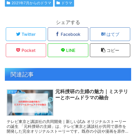
2021年7月からのドラマ
ドラマ
シェアする
Twitter
Facebook
はてブ
Pocket
LINE
コピー
関連記事
元科捜研の主婦の魅力｜ミステリ
ドラマ
ーとホームドラマの融合
テレビ東京と講談社の共同開発｜新しい試み オリジナルストーリー
の誕生 「元科捜研の主婦」は、テレビ東京と講談社が共同で原作を
開発した完全オリジナルストーリーです。既存の小説や漫画を原作と