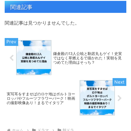
関連記事
関連記事は見つかりませんでした。
鎌倉殿の13人公暁と駒若丸もゲイ！史実
ではなく草燃えるで描かれた！実朝を見
つめてた理由はそっち？
実写耳をすませばのロケ地はポルトヨー
ロッパやフルーツフラワーパーク！映画
の撮影映像あり！まるでイタリア
ホーム
ドラマ
朝ドラ