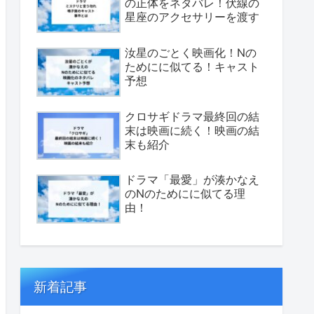
の正体をネタバレ！伏線の
星座のアクセサリーを渡す
汝星のごとく映画化！Nの
ためにに似てる！キャスト
予想
クロサギドラマ最終回の結
末は映画に続く！映画の結
末も紹介
ドラマ「最愛」が湊かなえ
のNのためにに似てる理
由！
新着記事