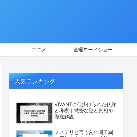
アニメ
金曜ロードショー
人気ランキング
VIVANTに仕掛けられた伏線
と考察｜緻密な謎と真相を
徹底解説
ミステリと言う勿れ鳴子巽