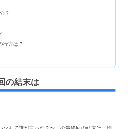
の？
？
の行方は？
回の結末は
いなんて誰が言った？〜」の最終回の結末は、憧