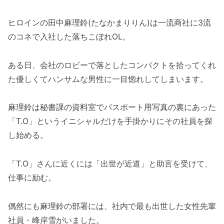
ヒロインの田中麻理鈴(たなかまりりん)は一流商社に3流
のコネで入社した落ちこぼれOL。
ある日、会社のロビーで落としたコンパクトを拾ってくれ
た優しくてハンサムな男性に一目惚れしてしまいます。
麻理鈴は秘書課の資料室でパスポート用写真の裏にあった
「T.O」というイニシャルだけを手掛かりにその社員を探
し始める。
「T.O」さんに近くには「出世が近道」と助言を受けて、
仕事に励む。
偶然にも麻理鈴の部署には、社内で最も出世した女性先輩
社員・峰岸雪がいました。