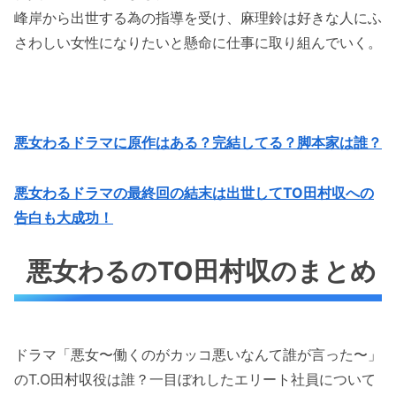
峰岸から出世する為の指導を受け、麻理鈴は好きな人にふ
さわしい女性になりたいと懸命に仕事に取り組んでいく。
悪女わるドラマに原作はある？完結してる？脚本家は誰？
悪女わるドラマの最終回の結末は出世してTO田村収への
告白も大成功！
悪女わるのTO田村収のまとめ
ドラマ「悪女〜働くのがカッコ悪いなんて誰が言った〜」
のT.O田村収役は誰？一目ぼれしたエリート社員について