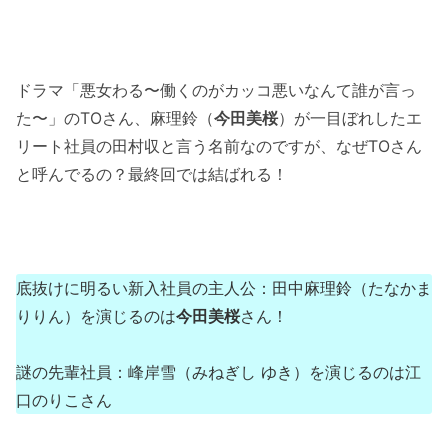
ドラマ「悪女わる〜働くのがカッコ悪いなんて誰が言っ
た〜」のTOさん、麻理鈴（
今田美桜
）が一目ぼれしたエ
リート社員の田村収と言う名前なのですが、なぜTOさん
と呼んでるの？最終回では結ばれる！
底抜けに明るい新入社員の主人公：田中麻理鈴（たなかま
りりん）を演じるのは
今田美桜
さん！
謎の先輩社員：峰岸雪（みねぎし ゆき）を演じるのは江
口のりこさん