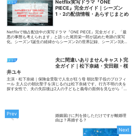
Netflix実写ドラマ『ONE
ドラマ
PIECE』完全ガイド｜シーズン
1・2の配信情報・あらすじまとめ
Netflixで独占配信中の実写ドラマ『ONE PIECE』完全ガイド。「最
悪の事態も考えられます」と語った尾田栄一郎が認めた奇跡の実写
化。シーズン1誕生の経緯からシーズン2の世界記録、シーズン3決定
までを徹底解説します。
夫に間違いありませんキャスト完
ドラマ
全ガイド｜松下奈緒・安田顕・桜
井ユキ
主演・松下奈緒｜保険金受取で人生が狂う母 朝比聖子役のプロフィ
ール 主人公の朝比聖子を演じるのは松下奈緒です。行方不明の夫を
探す女性で、夫の失踪後は2人の子どもと義母の面倒を見ながら「あ
さひおでん」を切り盛りしています。 警察から「川で...
婚姻届けに判を捺しただけですが離婚理
由は？再婚する？