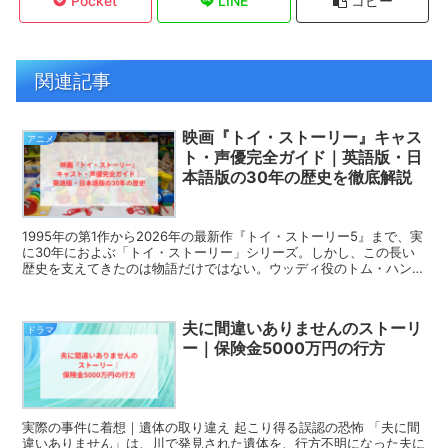
Pocket
LINE
コピー
関連記事
映画『トイ・ストーリー』キャス
アニメ
ト・声優完全ガイド｜英語版・日
本語版の30年の歴史を徹底解説
1995年の第1作から2026年の最新作『トイ・ストーリー5』まで、実
に30年におよぶ「トイ・ストーリー」シリーズ。しかし、この長い
歴史を支えてきたのは物語だけではない。ウッディ役のトム・ハンク
スと日本語版の唐沢寿明のように、四半世紀以...
夫に間違いありませんのストーリ
ドラマ
ー｜保険金5000万円の行方
実際の事件に着想｜遺体の取り違え 起こり得る誤認の恐怖 「夫に間
違いありません」は、川で発見された遺体を、行方不明になった夫に