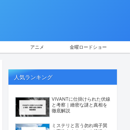
アニメ
金曜ロードショー
人気ランキング
VIVANTに仕掛けられた伏線
と考察｜緻密な謎と真相を
徹底解説
ミステリと言う勿れ鳴子巽