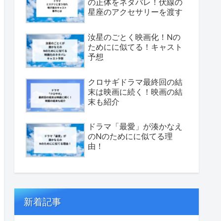
の正体をネタバレ！伏線の
星座のアクセサリーを渡す
汝星のごとく映画化！Nの
ためにに似てる！キャスト
予想
クロサギドラマ最終回の結
末は映画に続く！映画の結
末も紹介
ドラマ「最愛」が湊かなえ
のNのためにに似てる理
由！
新着記事