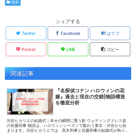
映画
シェアする
Twitter
Facebook
はてブ
Pocket
LINE
コピー
関連記事
『名探偵コナン ハロウィンの花
アニメ
嫁』過去と現在の交錯|物語構造
を徹底分析
渋谷ヒカリエの結婚式｜幸せの瞬間に襲う影 ウェディングドレス姿
の佐藤刑事 物語は、ハロウィンシーズンで賑わう東京・渋谷から始
まります。渋谷ヒカリエでは、高木刑事と佐藤刑事の結婚式が執り行
われていました。 ウェディングドレスに身を包んだ佐...