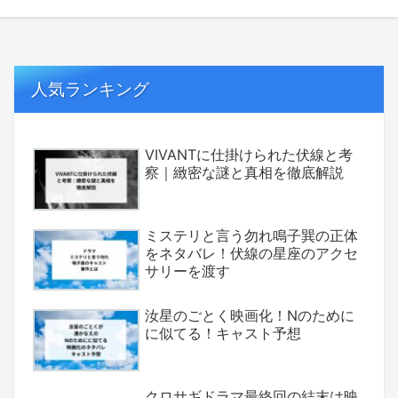
人気ランキング
VIVANTに仕掛けられた伏線と考
察｜緻密な謎と真相を徹底解説
ミステリと言う勿れ鳴子巽の正体
をネタバレ！伏線の星座のアクセ
サリーを渡す
汝星のごとく映画化！Nのために
に似てる！キャスト予想
クロサギドラマ最終回の結末は映