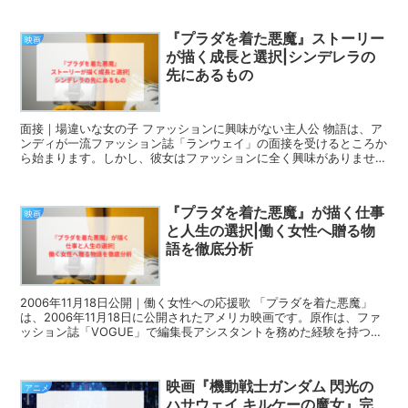
『プラダを着た悪魔』ストーリー
映画
が描く成長と選択|シンデレラの
先にあるもの
面接｜場違いな女の子 ファッションに興味がない主人公 物語は、ア
ンディが一流ファッション誌「ランウェイ」の面接を受けるところか
ら始まります。しかし、彼女はファッションに全く興味がありませ
ん。野暮ったい服装で面接に臨み、編集長ミランダを驚愕...
『プラダを着た悪魔』が描く仕事
映画
と人生の選択|働く女性へ贈る物
語を徹底分析
2006年11月18日公開｜働く女性への応援歌 「プラダを着た悪魔」
は、2006年11月18日に公開されたアメリカ映画です。原作は、ファ
ッション誌「VOGUE」で編集長アシスタントを務めた経験を持つロ
ーレン・ワイズバーガーのベストセラー小...
映画『機動戦士ガンダム 閃光の
アニメ
ハサウェイ キルケーの魔女』完