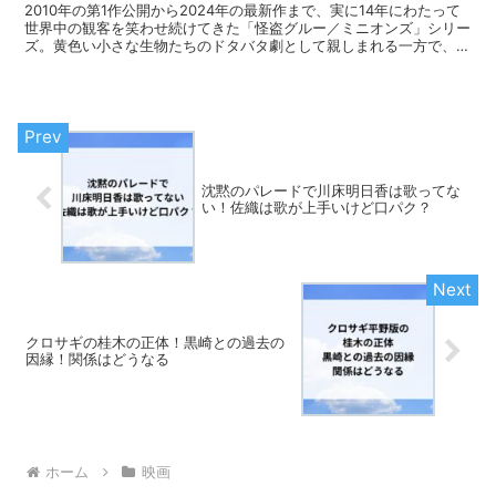
2010年の第1作公開から2024年の最新作まで、実に14年にわたって
世界中の観客を笑わせ続けてきた「怪盗グルー／ミニオンズ」シリー
ズ。黄色い小さな生物たちのドタバタ劇として親しまれる一方で、各
作品には思わず涙腺が緩む名シーンが必ず用意され...
沈黙のパレードで川床明日香は歌ってな
い！佐織は歌が上手いけど口パク？
クロサギの桂木の正体！黒崎との過去の
因縁！関係はどうなる
ホーム
映画