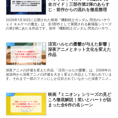
全ガイド｜三部作第2弾のあらす
じ・前作からの流れを徹底整理
2026年1月30日に公開された映画『機動戦士ガンダム 閃光のハサウ
ェイ キルケーの魔女』は、全3部作として展開される劇場版シリーズ
の第2弾にあたる作品です。前作『機動戦士ガンダム 閃光のハサウェ
イ』から実に5年近い時を経ての続編公開となっ...
涼宮ハルヒの憂鬱が与えた影響｜
アニメ
深夜アニメとネット文化を変えた
作品
深夜アニメの評価を変えた作品 「涼宮ハルヒの憂鬱」は、2006年の
放送時から深夜アニメの評価を大きく変えた作品として知られていま
す。それまで一部のファンにしか注目されていなかった深夜アニメ
が、広く一般層にも認知されるきっかけとなりました。...
映画『ミニオン』シリーズの見ど
アニメ
ころ徹底解説｜笑いとハートが詰
まった全6作の名シーン