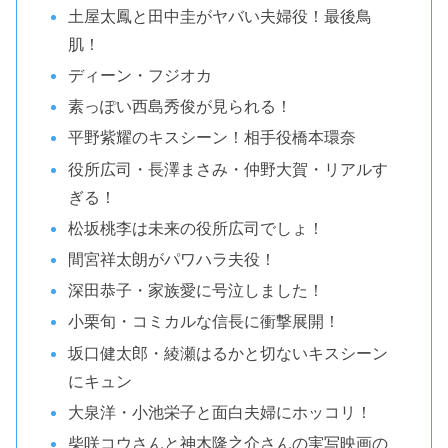
土屋太鳳と田中圭がヤバい夫婦役！最後鳥
肌！
ディーン・フジオカ
素っぽい西島秀俊が見られる！
平野紫耀のキスシーン！相手役橋本環奈
役所広司・長澤まさみ・仲野大賀・リアルす
ぎる！
松坂桃李は未来の役所広司でしょ！
間宮祥太朗がパワハラ夫役！
深田恭子・家族愛に号泣しました！
小栗旬・コミカルな信長に衝撃展開！
坂口健太郎・綾瀬はるかと切ないキスシーン
にキュン
大泉洋・小池栄子と面白夫婦にホッコリ！
柴咲コウさんと神木隆之介さんの実写映画の