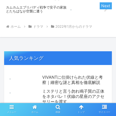
カムカムエブリバディ戦争で安子の家族
とたちばなが空襲に遭う
ホーム
ドラマ
2022年1月からのドラマ
人気ランキング
VIVANTに仕掛けられた伏線と考
察｜緻密な謎と真相を徹底解説
ミステリと言う勿れ鳴子巽の正体
をネタバレ！伏線の星座のアクセ
サリーを渡す
汝星のごとく映画化！Nのために
メニュー
ホーム
検索
トップ
サイドバー
に似てる！キャスト予想