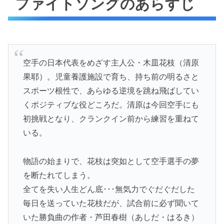
ファイトソングのあらすじ
空手の日本代表をめざす主人公・木皿花枝（清原
果耶）。児童養護施設で育ち、持ち前の明るさと
スポーツ根性で、あらゆる逆境を跳ね飛ばしてい
くポジティブな役どころだ。清原は今回空手にも
初挑戦となり、クランクイン前から練習を重ねて
いる。
物語の始まりで、花枝は突如として空手選手の夢
を断たれてしまう。
全てを失い人生どん底･･･無気力でぐだぐだした
毎日を送っていた花枝だが、試合前に必ず聞いて
いた勝負曲の作者・芦田春樹（あしだ・はるき）