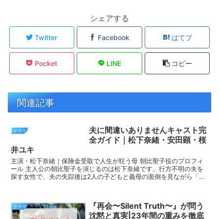
シェアする
Twitter
Facebook
はてブ
Pocket
LINE
コピー
関連記事
夫に間違いありませんキャスト完
ドラマ
全ガイド｜松下奈緒・安田顕・桜
井ユキ
主演・松下奈緒｜保険金受取で人生が狂う母 朝比聖子役のプロフィ
ール 主人公の朝比聖子を演じるのは松下奈緒です。行方不明の夫を
探す女性で、夫の失踪後は2人の子どもと義母の面倒を見ながら「あ
さひおでん」を切り盛りしています。 警察から「川で...
『再会〜Silent Truth〜』が問う
ドラマ
沈黙と真実|23年間の重みを徹底