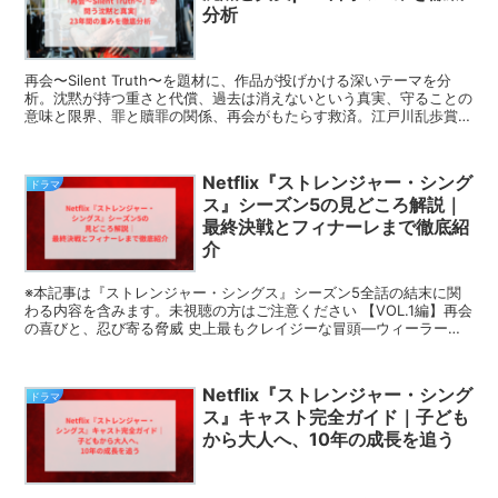
分析
再会〜Silent Truth〜を題材に、作品が投げかける深いテーマを分
析。沈黙が持つ重さと代償、過去は消えないという真実、守ることの
意味と限界、罪と贖罪の関係、再会がもたらす救済。江戸川乱歩賞受
賞作が示す普遍的メッセージを徹底解説します。
Netflix『ストレンジャー・シング
ドラマ
ス』シーズン5の見どころ解説｜
最終決戦とフィナーレまで徹底紹
介
※本記事は『ストレンジャー・シングス』シーズン5全話の結末に関
わる内容を含みます。未視聴の方はご注意ください 【VOL.1編】再会
の喜びと、忍び寄る脅威 史上最もクレイジーな冒頭―ウィーラー家
襲撃 VOL.1の大きな見どころのひとつが、...
Netflix『ストレンジャー・シング
ドラマ
ス』キャスト完全ガイド｜子ども
から大人へ、10年の成長を追う