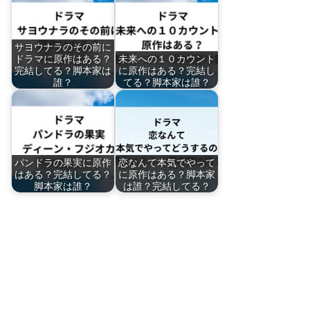
サヨウナラのその前に
ドラマに原作はある？
未来への１０カウント
完結してる？脚本家は
に原作はある？完結し
誰？
てる？脚本家は誰？
パンドラの果実に原作
恋なんて本気でやって
はある？完結してる？
に原作はある？脚本家
脚本家は誰？
は誰？完結してる？