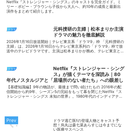
Netflix『ストレンジャー・シングス』のキャストを完全ガイド。ミ
リー・ボビー・ブラウンら子役から大人へ、約10年の成長と最新出
演作をまとめて紹介します。
元科捜研の主婦｜松本まりか主演
ドラマ
ドラマの魅力を徹底解説
2026年1月16日放送開始｜テレビ東京系「ドラマ9」枠 「元科捜研の
主婦」は、2026年1月16日からテレビ東京系列の「ドラマ9」枠で放
送中のテレビドラマです。主演は松本まりかが務め、テレビ東京と講
談社が共同で原作を開発したオリジナルミ...
Netflix『ストレンジャー・シング
ドラマ
ス』が描くテーマを深読み｜80
年代ノスタルジアと「居場所のない者たち」への眼差し
【基礎知識編】9年の物語が、最後まで問い続けたもの 2016年の配
信開始から約9年、シーズン5の完結をもって幕を閉じたNetflix『ス
トレンジャー・シングス 未知の世界』。1980年代のインディアナ州
の田舎町ホーキンスを舞台に、...
ドラマ逃亡医fの登場人物とキャスト予
想！烏丸は森七菜あらすじは今までにな
い医療サスペンス