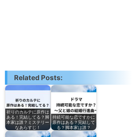
Related Posts:
祈りのカルテに原作は
ある！完結してる？脚
持続可能な恋ですかに
本家は誰？ミステリー
原作はある？完結して
なあらすじ！
る？脚本家は誰？