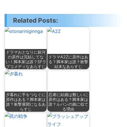
Related Posts:
ドラマおとなりに銀河
の原作は完結してな
ドラマA2Zに原作はあ
い！脚本家は誰？SFラ
る？脚本家は誰？衝撃
ブコメディなあらすじ
結末なあらすじ
夕暮れに手をつなぐに
忍者に結婚は難しいに
原作はある？脚本家は
原作はある？脚本家は
誰？衝撃展開になるあ
誰？ルパンの娘に似て
らすじ
る理由