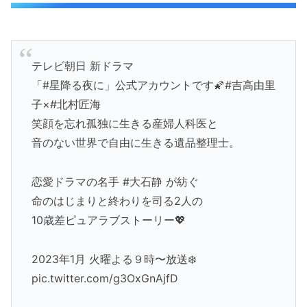
テレビ朝日 新ドラマ
「#星降る夜に」公式アカウントです🌠#吉高由里
子×#北村匠海
笑顔を忘れ孤独に生きる産婦人科医と
音のない世界で自由に生きる遺品整理士。
恋愛ドラマの名手 #大石静 が紡ぐ
命のはじまりと終わりを司る2人の
10歳差ピュアラブストーリー💖
2023年1月 火曜よる９時〜放送❄️
pic.twitter.com/g3OxGnAjfD