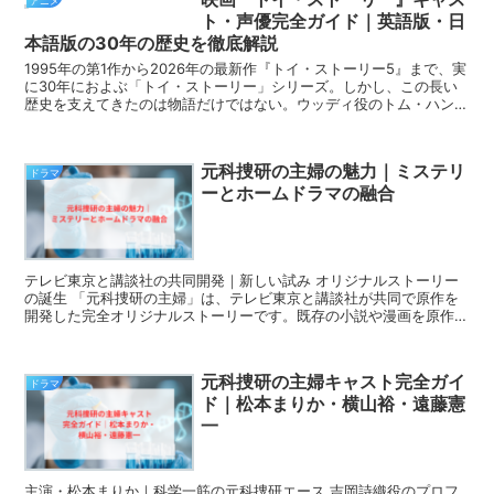
アニメ
ト・声優完全ガイド｜英語版・日
本語版の30年の歴史を徹底解説
1995年の第1作から2026年の最新作『トイ・ストーリー5』まで、実
に30年におよぶ「トイ・ストーリー」シリーズ。しかし、この長い
歴史を支えてきたのは物語だけではない。ウッディ役のトム・ハンク
スと日本語版の唐沢寿明のように、四半世紀以...
元科捜研の主婦の魅力｜ミステリ
ドラマ
ーとホームドラマの融合
テレビ東京と講談社の共同開発｜新しい試み オリジナルストーリー
の誕生 「元科捜研の主婦」は、テレビ東京と講談社が共同で原作を
開発した完全オリジナルストーリーです。既存の小説や漫画を原作と
するのではなく、ドラマのために一から企画を立ち上げた...
元科捜研の主婦キャスト完全ガイ
ドラマ
ド｜松本まりか・横山裕・遠藤憲
一
主演・松本まりか｜科学一筋の元科捜研エース 吉岡詩織役のプロフ