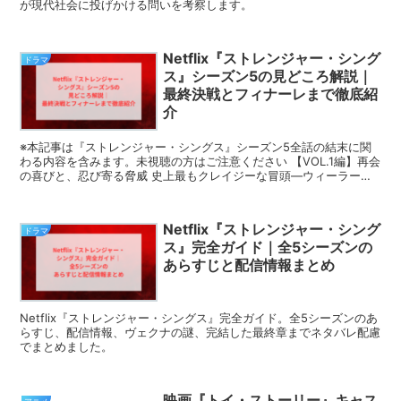
が現代社会に投げかける問いを考察します。
Netflix『ストレンジャー・シング
ドラマ
ス』シーズン5の見どころ解説｜
最終決戦とフィナーレまで徹底紹
介
※本記事は『ストレンジャー・シングス』シーズン5全話の結末に関
わる内容を含みます。未視聴の方はご注意ください 【VOL.1編】再会
の喜びと、忍び寄る脅威 史上最もクレイジーな冒頭―ウィーラー家
襲撃 VOL.1の大きな見どころのひとつが、...
Netflix『ストレンジャー・シング
ドラマ
ス』完全ガイド｜全5シーズンの
あらすじと配信情報まとめ
Netflix『ストレンジャー・シングス』完全ガイド。全5シーズンのあ
らすじ、配信情報、ヴェクナの謎、完結した最終章までネタバレ配慮
でまとめました。
映画『トイ・ストーリー』キャス