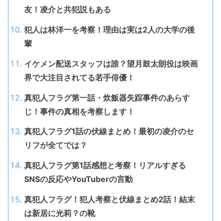
友！凌介と共犯説もある
犯人は林洋一を考察！理由は実は2人の大学の後
輩
イケメン配送スタッフは誰？望月鼓太朗役は映画
界で大注目されてる若手俳優！
真犯人フラグ第一話・炊飯器失踪事件のあらす
じ！事件の真相を考察します！
真犯人フラグ1話の伏線まとめ！最初の凌介のセ
リフが全てでは？
真犯人フラグ第1話感想と考察！リアルすぎる
SNSの反応やYouTuberの言動
真犯人フラグ！犯人考察と伏線まとめ2話！結末
は新居に光莉？の靴