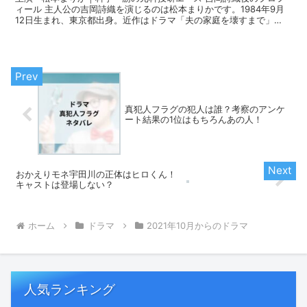
ィール 主人公の吉岡詩織を演じるのは松本まりかです。1984年9月
12日生まれ、東京都出身。近作はドラマ「夫の家庭を壊すまで」
（テレビ東京系）、「ミス・ターゲット」（テレビ朝日...
真犯人フラグの犯人は誰？考察のアンケ
ート結果の1位はもちろんあの人！
おかえりモネ宇田川の正体はヒロくん！
キャストは登場しない？
ホーム
ドラマ
2021年10月からのドラマ
人気ランキング